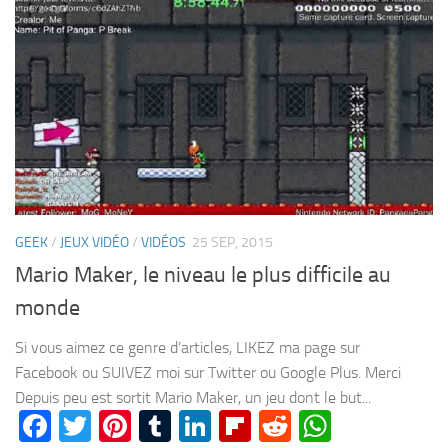
GEEK
/
JEUX VIDÉO
/
VIDÉOS
25 SEP, 2015
Mario Maker, le niveau le plus difficile au
monde
Si vous aimez ce genre d’articles, LIKEZ ma page sur
Facebook ou SUIVEZ moi sur Twitter ou Google Plus. Merci
Depuis peu est sortit Mario Maker, un jeu dont le but...
Facebook
Twitter
Pinterest
Tumblr
LinkedIn
Flipboard
Reddit
WhatsA