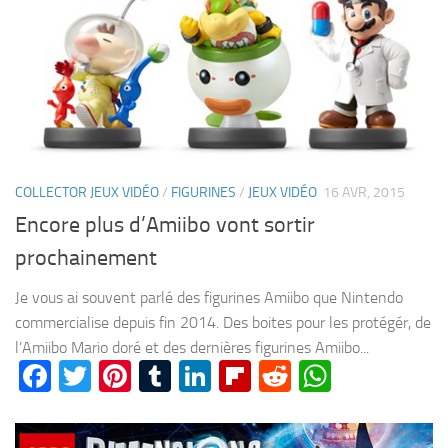
COLLECTOR JEUX VIDÉO
/
FIGURINES
/
JEUX VIDÉO
16 AVR, 2015
Encore plus d’Amiibo vont sortir
prochainement
Je vous ai souvent parlé des figurines Amiibo que Nintendo
commercialise depuis fin 2014. Des boites pour les protégér, de
l’Amiibo Mario doré et des dernières figurines Amiibo...
Facebook
Twitter
Pinterest
Tumblr
LinkedIn
Flipboard
Reddit
WhatsA