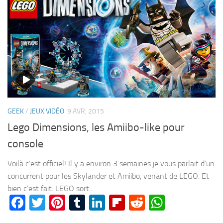
GEEK
/
JEUX VIDÉO
9 AVR, 2015
Lego Dimensions, les Amiibo-like pour
console
Voilà c’est officiel! Il y a environ 3 semaines je vous parlait d’un
concurrent pour les Skylander et Amiibo, venant de LEGO. Et
bien c’est fait. LEGO sort...
Facebook
Twitter
Pinterest
Tumblr
LinkedIn
Flipboard
Reddit
WhatsA