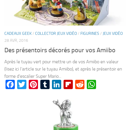
CADEAUX GEEK
/
COLLECTOR JEUX VIDÉO
/
FIGURINES
/
JEUX VIDÉO
28 AVR, 2016
Des présentoirs décorés pour vos Amiibo
Après le tuyau vert pour mettre un de vos Amiibo en valeur
(lisez ici l’article sur le tuyau Amiibo), et après le présentoir en
forme d’escalier Super Mario...
Facebook
Twitter
Pinterest
Tumblr
LinkedIn
Flipboard
Reddit
WhatsA