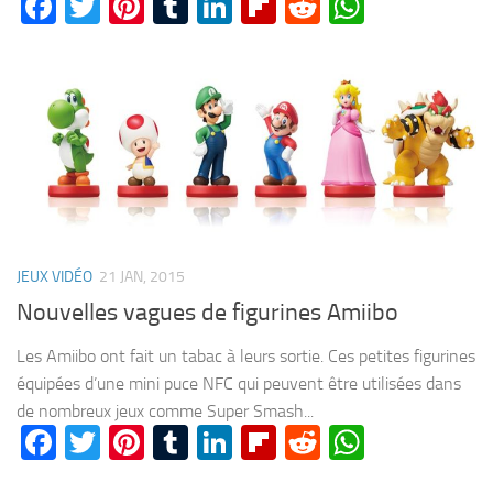
Facebook
Twitter
Pinterest
Tumblr
LinkedIn
Flipboard
Reddit
WhatsA
JEUX VIDÉO
21 JAN, 2015
Nouvelles vagues de figurines Amiibo
Les Amiibo ont fait un tabac à leurs sortie. Ces petites figurines
équipées d’une mini puce NFC qui peuvent être utilisées dans
de nombreux jeux comme Super Smash...
Facebook
Twitter
Pinterest
Tumblr
LinkedIn
Flipboard
Reddit
WhatsA