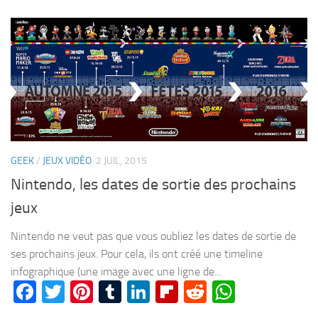
GEEK
/
JEUX VIDÉO
2 JUIL, 2015
Nintendo, les dates de sortie des prochains
jeux
Nintendo ne veut pas que vous oubliez les dates de sortie de
ses prochains jeux. Pour cela, ils ont créé une timeline
infographique (une image avec une ligne de...
Facebook
Twitter
Pinterest
Tumblr
LinkedIn
Flipboard
Reddit
WhatsA