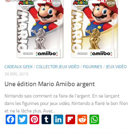
CADEAUX GEEK
/
COLLECTOR JEUX VIDÉO
/
FIGURINES
/
JEUX VIDÉO
26 MAI, 2015
Une édition Mario Amiibo argent
Nintendo sais comment ce faire de l’argent. En se lançant
dans les figurines pour jeux vidéo, Nintendo a flairé le bon filon
et ne le lâche plus. Avec...
Facebook
Twitter
Pinterest
Tumblr
LinkedIn
Flipboard
Reddit
WhatsA