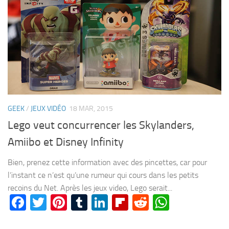
GEEK
/
JEUX VIDÉO
18 MAR, 2015
Lego veut concurrencer les Skylanders,
Amiibo et Disney Infinity
Bien, prenez cette information avec des pincettes, car pour
l’instant ce n’est qu’une rumeur qui cours dans les petits
recoins du Net. Après les jeux video, Lego serait...
Facebook
Twitter
Pinterest
Tumblr
LinkedIn
Flipboard
Reddit
WhatsA