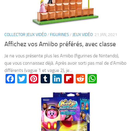
COLLECTOR JEUX VIDÉO
/
FIGURINES
/
JEUX VIDÉO
21 JAN, 2021
Affichez vos Amiibo préférés, avec classe
Je ne vous présente plus les Amiibo (figurines de Nintendo),
que vous connaissez déjà. Après avoir sorti pas mal de d’Amiibo
différents (vague 1 et vague 2), je...
Facebook
Twitter
Pinterest
Tumblr
LinkedIn
Flipboard
Reddit
WhatsA