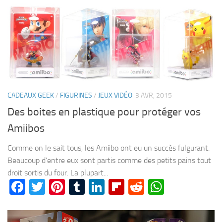
CADEAUX GEEK
/
FIGURINES
/
JEUX VIDÉO
3 AVR, 2015
Des boites en plastique pour protéger vos
Amiibos
Comme on le sait tous, les Amiibo ont eu un succès fulgurant.
Beaucoup d’entre eux sont partis comme des petits pains tout
droit sortis du four. La plupart...
Facebook
Twitter
Pinterest
Tumblr
LinkedIn
Flipboard
Reddit
WhatsA