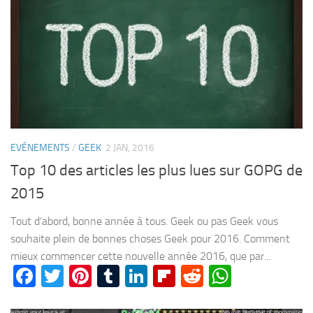
EVÉNEMENTS
/
GEEK
2 JAN, 2016
Top 10 des articles les plus lues sur GOPG de
2015
Tout d’abord, bonne année à tous. Geek ou pas Geek vous
souhaite plein de bonnes choses Geek pour 2016. Comment
mieux commencer cette nouvelle année 2016, que par...
Facebook
Twitter
Pinterest
Tumblr
LinkedIn
Flipboard
Reddit
WhatsA