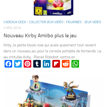
CADEAUX GEEK
/
COLLECTOR JEUX VIDÉO
/
FIGURINES
/
JEUX VIDÉO
4 MAI, 2016
Nouveau Kirby Amiibo plus le jeu
Kirby ,la petite boule rose qui avale quasiment tout revient
dans un nouveau jeu pour la console portable de Nintendo. Le
jeu intitulée Kirby : Planet Robobot, sortira en...
Facebook
Twitter
Pinterest
Tumblr
LinkedIn
Flipboard
Reddit
WhatsA