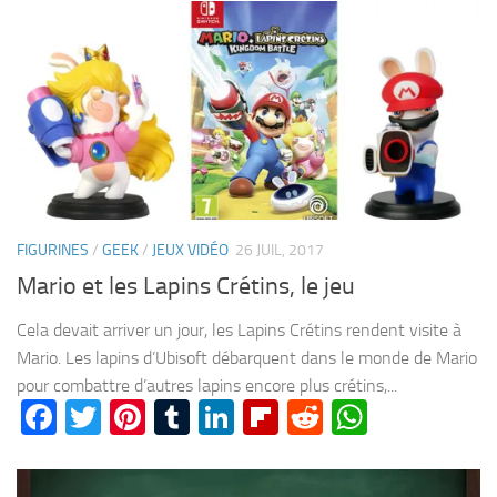
FIGURINES
/
GEEK
/
JEUX VIDÉO
26 JUIL, 2017
Mario et les Lapins Crétins, le jeu
Cela devait arriver un jour, les Lapins Crétins rendent visite à
Mario. Les lapins d’Ubisoft débarquent dans le monde de Mario
pour combattre d’autres lapins encore plus crétins,...
Facebook
Twitter
Pinterest
Tumblr
LinkedIn
Flipboard
Reddit
WhatsA