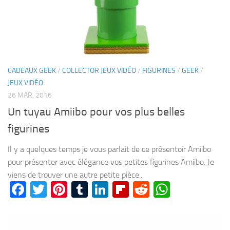
CADEAUX GEEK
/
COLLECTOR JEUX VIDÉO
/
FIGURINES
/
GEEK
/
JEUX VIDÉO
26 MAR, 2016
Un tuyau Amiibo pour vos plus belles
figurines
Il y a quelques temps je vous parlait de ce présentoir Amiibo
pour présenter avec élégance vos petites figurines Amiibo. Je
viens de trouver une autre petite pièce...
Facebook
Twitter
Pinterest
Tumblr
LinkedIn
Flipboard
Reddit
WhatsA