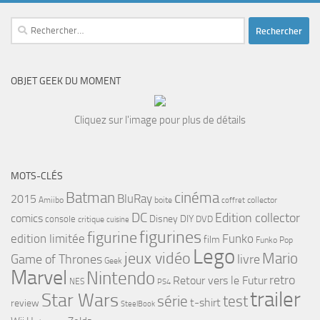
Rechercher :
OBJET GEEK DU MOMENT
Cliquez sur l'image pour plus de détails
MOTS-CLÉS
cinéma
Batman
BluRay
2015
Amiibo
boite
collector
coffret
DC
Edition collector
comics
Disney
DIY
console
DVD
critique
cuisine
figurines
figurine
edition limitée
Funko
film
Funko Pop
Lego
jeux vidéo
Mario
Game of Thrones
livre
Geek
Marvel
Nintendo
retro
Retour vers le Futur
NES
PS4
trailer
Star Wars
série
test
t-shirt
review
SteelBook