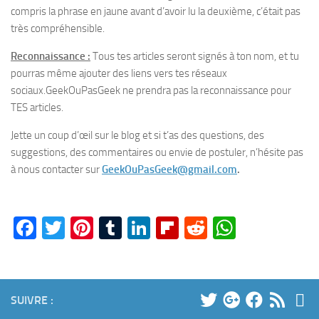
compris la phrase en jaune avant d’avoir lu la deuxième, c’était pas
très compréhensible.
Reconnaissance :
Tou
s
tes articles seront signés à ton nom, et tu
pourras même ajouter des liens vers tes réseaux
sociaux.
GeekOuPasGeek ne prendra pas la reconnaissance pour
TES articles.
Jette un coup d’œil sur le blog et si t’as des questions, des
suggestions, des commentaires ou envie de postuler, n’hésite pas
à nous contacter sur
GeekOuPasGeek@gmail.com
.
Facebook
Twitter
Pinterest
Tumblr
LinkedIn
Flipboard
Reddit
WhatsA
SUIVRE :