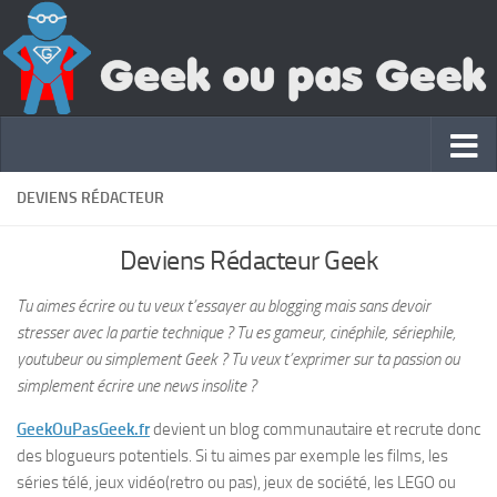
DEVIENS RÉDACTEUR
Deviens Rédacteur Geek
Tu aimes écrire ou tu veux t’essayer au blogging mais sans devoir
stresser avec la partie technique ? Tu es gameur, cinéphile, sériephile,
youtubeur ou simplement Geek ? Tu veux t’exprimer sur ta passion ou
simplement écrire une news insolite ?
GeekOuPasGeek.fr
devient un blog communautaire et recrute donc
des blogueurs potentiels. Si tu aimes par exemple les films, les
séries télé, jeux vidéo(retro ou pas), jeux de société, les LEGO ou