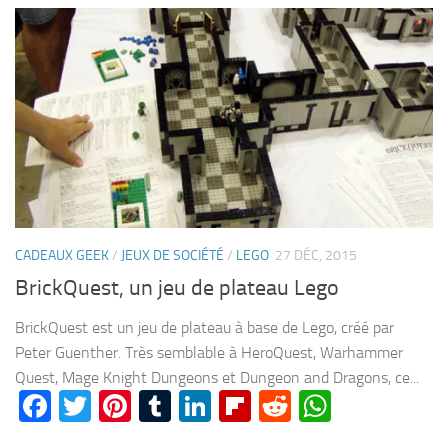
CADEAUX GEEK
/
JEUX DE SOCIÉTÉ
/
LEGO
27 DÉC, 2015
BrickQuest, un jeu de plateau Lego
BrickQuest est un jeu de plateau à base de Lego, créé par
Peter Guenther. Très semblable à HeroQuest, Warhammer
Quest, Mage Knight Dungeons et Dungeon and Dragons, ce...
Facebook
Twitter
Pinterest
Tumblr
LinkedIn
Flipboard
Reddit
WhatsA