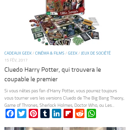
CADEAUX GEEK
/
CINÉMA & FILMS
/
GEEK
/
JEUX DE SOCIÉTÉ
15 FÉV, 2017
Cluedo Harry Potter, qui trouvera le
coupable le premier
Si vous nêtes pas fan d’Harry Potter, vous pourrez toujours
vous tourner vers les versions Cluedo de The Big Bang Theory,
Game of Thrones, Sherlock Holmes, Doctor Who, ou Les...
Facebook
Twitter
Pinterest
Tumblr
LinkedIn
Flipboard
Reddit
WhatsA