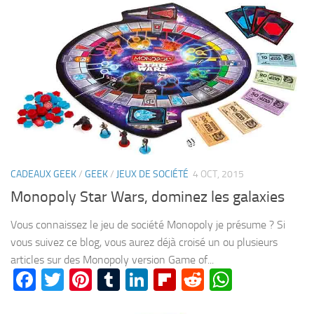
CADEAUX GEEK
/
GEEK
/
JEUX DE SOCIÉTÉ
4 OCT, 2015
Monopoly Star Wars, dominez les galaxies
Vous connaissez le jeu de société Monopoly je présume ? Si
vous suivez ce blog, vous aurez déjà croisé un ou plusieurs
articles sur des Monopoly version Game of...
Facebook
Twitter
Pinterest
Tumblr
LinkedIn
Flipboard
Reddit
WhatsA