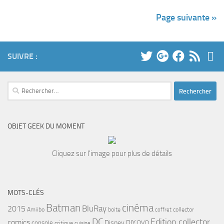
Page suivante »
SUIVRE :
Rechercher :
OBJET GEEK DU MOMENT
Cliquez sur l'image pour plus de détails
MOTS-CLÉS
cinéma
Batman
BluRay
2015
Amiibo
boite
collector
coffret
DC
Edition collector
comics
Disney
DIY
console
DVD
critique
cuisine