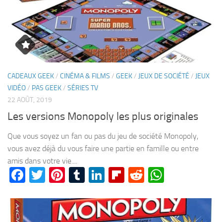
CADEAUX GEEK
/
CINÉMA & FILMS
/
GEEK
/
JEUX DE SOCIÉTÉ
/
JEUX
VIDÉO
/
PAS GEEK
/
SÉRIES TV
22 AOÛT, 2019
Les versions Monopoly les plus originales
Que vous soyez un fan ou pas du jeu de société Monopoly,
vous avez déjà du vous faire une partie en famille ou entre
amis dans votre vie....
Facebook
Twitter
Pinterest
Tumblr
LinkedIn
Flipboard
Reddit
WhatsA