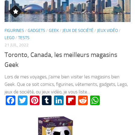
FIGURINES
/
GADGETS
/
GEEK
/
JEUX DE SOCIÉTÉ
/
JEUX VIDÉO
/
LEGO
/
TESTS
21 JUIL, 2022
Toronto, Canada, les meilleurs magasins
Geek
Lors de mes voyages, j’aime bien visiter les magasins bien
Geek. Que ce soit comics, figurines, vêtements, gadgets, Lego,
jeux de société, ou jeux vidéo, je vous liste...
Facebook
Twitter
Pinterest
Tumblr
LinkedIn
Flipboard
Reddit
WhatsA