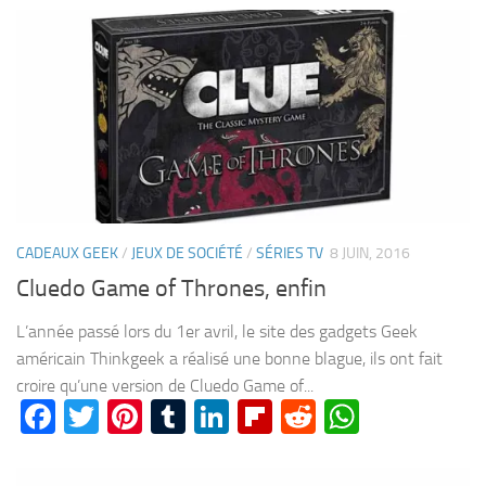
CADEAUX GEEK
/
JEUX DE SOCIÉTÉ
/
SÉRIES TV
8 JUIN, 2016
Cluedo Game of Thrones, enfin
L’année passé lors du 1er avril, le site des gadgets Geek
américain Thinkgeek a réalisé une bonne blague, ils ont fait
croire qu’une version de Cluedo Game of...
Facebook
Twitter
Pinterest
Tumblr
LinkedIn
Flipboard
Reddit
WhatsA