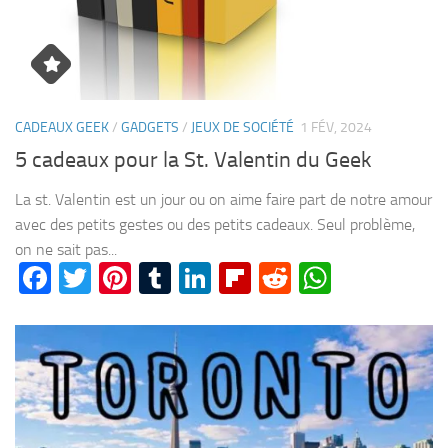
CADEAUX GEEK
/
GADGETS
/
JEUX DE SOCIÉTÉ
1 FÉV, 2024
5 cadeaux pour la St. Valentin du Geek
La st. Valentin est un jour ou on aime faire part de notre amour
avec des petits gestes ou des petits cadeaux. Seul problème,
on ne sait pas...
Facebook
Twitter
Pinterest
Tumblr
LinkedIn
Flipboard
Reddit
WhatsA