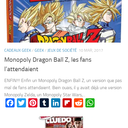
CADEAUX GEEK
/
GEEK
/
JEUX DE SOCIÉTÉ
10 MAR, 2017
Monopoly Dragon Ball Z, les fans
l’attendaient
ENFIN!!! Enfin un Monopoly Dragon Ball Z, un version que pas
mal de fans attendaient. Bein ouais, il y avait déjà une version
Monopoly Zelda, un Monopoly Star Wars,...
Facebook
Twitter
Pinterest
Tumblr
LinkedIn
Flipboard
Reddit
WhatsA