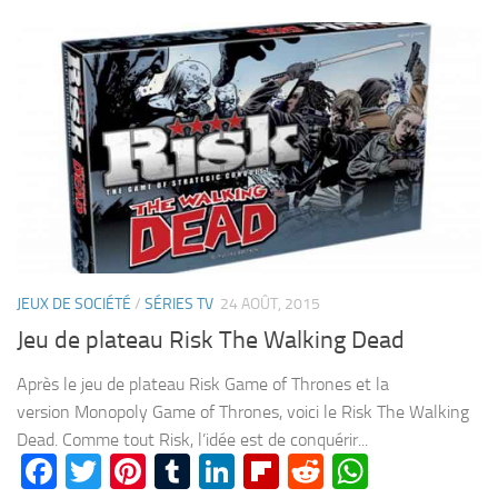
JEUX DE SOCIÉTÉ
/
SÉRIES TV
24 AOÛT, 2015
Jeu de plateau Risk The Walking Dead
Après le jeu de plateau Risk Game of Thrones et la
version Monopoly Game of Thrones, voici le Risk The Walking
Dead. Comme tout Risk, l’idée est de conquérir...
Facebook
Twitter
Pinterest
Tumblr
LinkedIn
Flipboard
Reddit
WhatsA