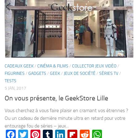
CADEAUX GEEK
/
CINÉMA & FILMS
/
COLLECTOR JEUX VIDÉO
/
FIGURINES
/
GADGETS
/
GEEK
/
JEUX DE SOCIÉTÉ
/
SÉRIES TV
/
TESTS
5 JAN, 2017
On vous présente, le GeekStore Lille
Vous cherchez à vous faire plaisir en cramant vos étrennes ?
Ou un cadeau de dernière minute ultra en retard pour votre
entourage fou de séries – jeux...
Facebook
Twitter
Pinterest
Tumblr
LinkedIn
Flipboard
Reddit
WhatsA