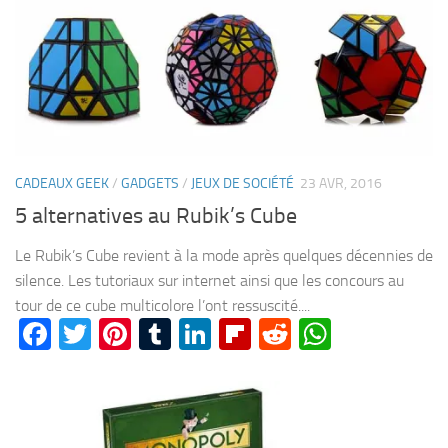
CADEAUX GEEK
/
GADGETS
/
JEUX DE SOCIÉTÉ
23 AVR, 2016
5 alternatives au Rubik’s Cube
Le Rubik’s Cube revient à la mode après quelques décennies de
silence. Les tutoriaux sur internet ainsi que les concours au
tour de ce cube multicolore l’ont ressuscité....
Facebook
Twitter
Pinterest
Tumblr
LinkedIn
Flipboard
Reddit
WhatsA