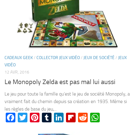
CADEAUX GEEK
/
COLLECTOR JEUX VIDÉO
/
JEUX DE SOCIÉTÉ
/
JEUX
VIDÉO
12 AVR, 2016
Le Monopoly Zelda est pas mal lui aussi
Le jeu pour toute la famille qu’est le jeu de société Monopoly, a
vraiment fait du chemin depuis sa création en 1935. Même si
les règles de base du jeu,...
Facebook
Twitter
Pinterest
Tumblr
LinkedIn
Flipboard
Reddit
WhatsA