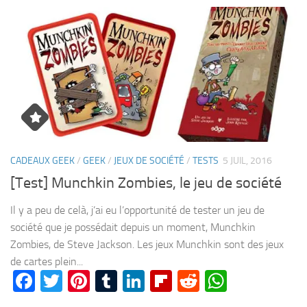
CADEAUX GEEK
/
GEEK
/
JEUX DE SOCIÉTÉ
/
TESTS
5 JUIL, 2016
[Test] Munchkin Zombies, le jeu de société
Il y a peu de celà, j’ai eu l’opportunité de tester un jeu de
société que je possédait depuis un moment, Munchkin
Zombies, de Steve Jackson. Les jeux Munchkin sont des jeux
de cartes plein...
Facebook
Twitter
Pinterest
Tumblr
LinkedIn
Flipboard
Reddit
WhatsA