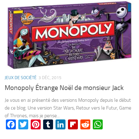
JEUX DE SOCIÉTÉ
3 DÉC, 2015
Monopoly Étrange Noël de monsieur Jack
Je vous en ai présenté des versions Monopoly depuis le début
de ce blog. Une version Star Wars, Retour vers le Futur, Game
of Thrones, mais je pense...
Facebook
Twitter
Pinterest
Tumblr
LinkedIn
Flipboard
Reddit
WhatsA