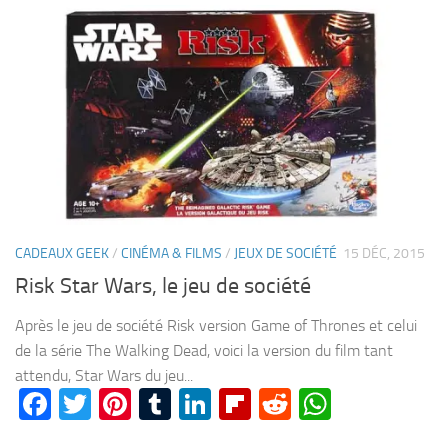
CADEAUX GEEK
/
CINÉMA & FILMS
/
JEUX DE SOCIÉTÉ
15 DÉC, 2015
Risk Star Wars, le jeu de société
Après le jeu de société Risk version Game of Thrones et celui
de la série The Walking Dead, voici la version du film tant
attendu, Star Wars du jeu...
Facebook
Twitter
Pinterest
Tumblr
LinkedIn
Flipboard
Reddit
WhatsA