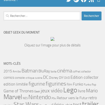
Rechercher :
OBJET GEEK DU MOMENT
Cliquez sur l'image pour plus de détails
MOTS-CLÉS
cinéma
Batman
BluRay
2015
Amiibo
boite
collector
coffret
DC
Edition collector
comics
Disney
DIY
console
DVD
critique
cuisine
figurines
figurine
edition limitée
Funko
film
Funko Pop
Lego
jeux vidéo
Mario
Game of Thrones
livre
Geek
Marvel
Nintendo
retro
Retour vers le Futur
NES
PS4
trailer
Star Wars
série
test