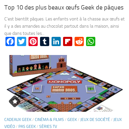
Top 10 des plus beaux œufs Geek de pâques
C’est bientôt pâques. Les enfants vont à la chasse aux œufs et
il y a des amandes au chocolat partout dans la maison, ainsi
que dans toutes les...
Facebook
Twitter
Pinterest
Tumblr
LinkedIn
Flipboard
Reddit
WhatsA
CADEAUX GEEK
/
CINÉMA & FILMS
/
GEEK
/
JEUX DE SOCIÉTÉ
/
JEUX
VIDÉO
/
PAS GEEK
/
SÉRIES TV