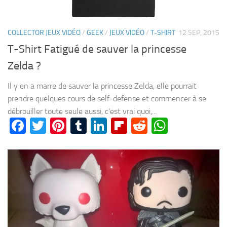
COLLECTOR JEUX VIDÉO
/
GEEK
/
JEUX VIDÉO
/
T-SHIRT
12 SEP, 2015
T-Shirt Fatigué de sauver la princesse
Zelda ?
Il y en a marre de sauver la princesse Zelda, elle pourrait
prendre quelques cours de self-defense et commencer à se
débrouiller toute seule aussi, c’est vrai quoi,...
Facebook
Twitter
Pinterest
Tumblr
LinkedIn
Flipboard
Reddit
WhatsA