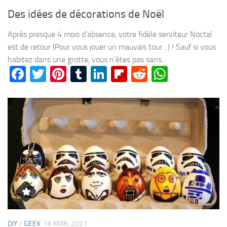
Des idées de décorations de Noël
Après presque 4 mois d’absence, votre fidèle serviteur Noctal
est de retour (Pour vous jouer un mauvais tour…) ! Sauf si vous
habitez dans une grotte, vous n’êtes pas sans...
Facebook
Twitter
Pinterest
Tumblr
LinkedIn
Flipboard
Reddit
WhatsA
DIY
/
GEEK
16 MAR, 2021