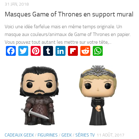
31 JAN, 2018
Masques Game of Thrones en support mural
Voici une idée farfelue mais en même temps originale. Un
masque aux couleurs/animaux de Game of Thrones en papier.
Vous pouvez tout autant les mettre sur votre tête,...
Facebook
Twitter
Pinterest
Tumblr
LinkedIn
Flipboard
Reddit
WhatsA
CADEAUX GEEK
/
FIGURINES
/
GEEK
/
SÉRIES TV
11 AOÛT, 2017