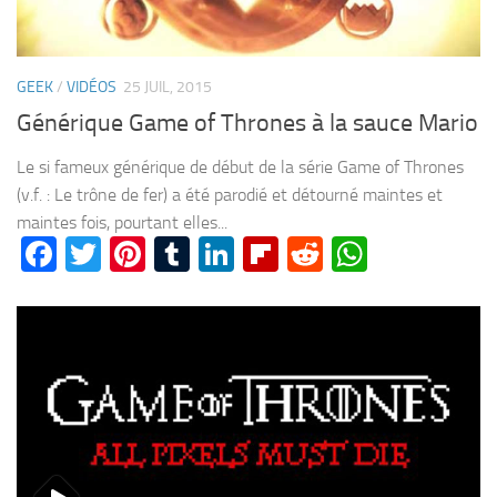
GEEK
/
VIDÉOS
25 JUIL, 2015
Générique Game of Thrones à la sauce Mario
Le si fameux générique de début de la série Game of Thrones
(v.f. : Le trône de fer) a été parodié et détourné maintes et
maintes fois, pourtant elles...
Facebook
Twitter
Pinterest
Tumblr
LinkedIn
Flipboard
Reddit
WhatsA