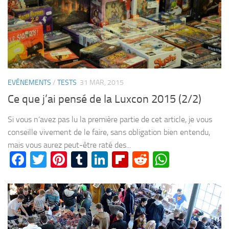
EVÉNEMENTS
/
TESTS
31 MAR, 2015
Ce que j’ai pensé de la Luxcon 2015 (2/2)
Si vous n’avez pas lu la première partie de cet article, je vous
conseille vivement de le faire, sans obligation bien entendu,
mais vous aurez peut-être raté des...
Facebook
Twitter
Pinterest
Tumblr
LinkedIn
Flipboard
Reddit
WhatsA