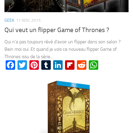
GEEK
11 NOV, 2015
Qui veut un flipper Game of Thrones ?
Qui n’a pas toujours rêvé d’avoir un flipper dans son salon ?
Bein moi oui. Et quand je vois ce nouveau flipper Game of
Thrones issu de la série...
Facebook
Twitter
Pinterest
Tumblr
LinkedIn
Flipboard
Reddit
WhatsA