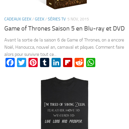
CADEAUX GEEK
/
GEEK
/
SÉRIES TV
5 NOV, 2015
Game of Thrones Saison 5 en Blu-ray et DVD
Avant la sortie de la saison 6 de Game of Thrones, on a encore
Noël, Hanoucca, nouvel an, carnaval et pâques. Comment faire
alors pour survivre tout ce...
Facebook
Twitter
Pinterest
Tumblr
LinkedIn
Flipboard
Reddit
WhatsA