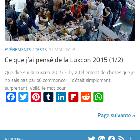
EVÉNEMENTS
/
TESTS
31 MAR, 2015
Ce que j’ai pensé de la Luxcon 2015 (1/2)
Que dire sur la Luxcon 2015 ? Il y a tellement de choses que je
ne sais pas par où commencer… c’était simplement
surprenant. Voilà, le mot pour...
Facebook
Twitter
Pinterest
Tumblr
LinkedIn
Flipboard
Reddit
WhatsA
Page suivante »
SUIVRE :