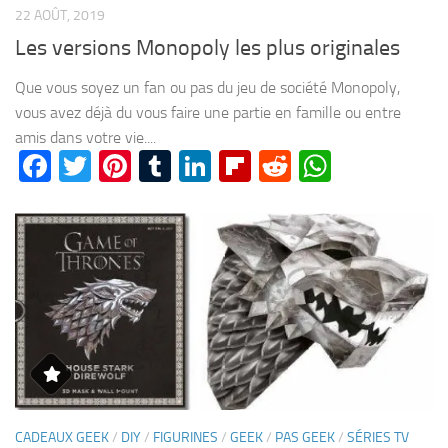
22 AOÛT, 2019
Les versions Monopoly les plus originales
Que vous soyez un fan ou pas du jeu de société Monopoly,
vous avez déjà du vous faire une partie en famille ou entre
amis dans votre vie....
Facebook
Twitter
Pinterest
Tumblr
LinkedIn
Flipboard
Reddit
WhatsA
CADEAUX GEEK
/
DIY
/
FIGURINES
/
GEEK
/
PAS GEEK
/
SÉRIES TV