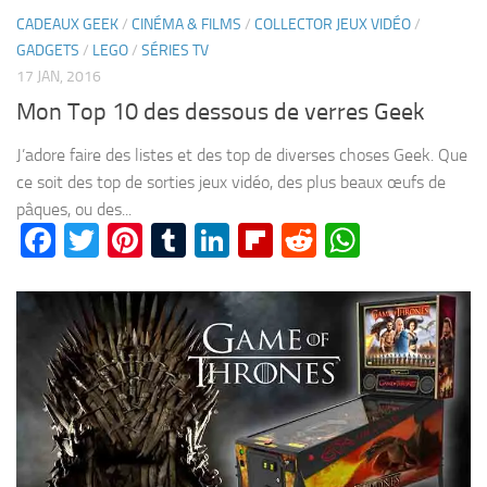
CADEAUX GEEK
/
CINÉMA & FILMS
/
COLLECTOR JEUX VIDÉO
/
GADGETS
/
LEGO
/
SÉRIES TV
17 JAN, 2016
Mon Top 10 des dessous de verres Geek
J’adore faire des listes et des top de diverses choses Geek. Que
ce soit des top de sorties jeux vidéo, des plus beaux œufs de
pâques, ou des...
Facebook
Twitter
Pinterest
Tumblr
LinkedIn
Flipboard
Reddit
WhatsA