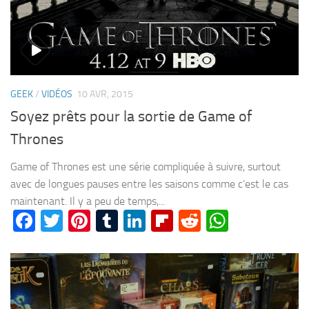
GEEK
/
VIDÉOS
10 AVR, 2015
Soyez prêts pour la sortie de Game of
Thrones
Game of Thrones est une série compliquée à suivre, surtout
avec de longues pauses entre les saisons comme c’est le cas
maintenant. Il y a peu de temps,...
Facebook
Twitter
Pinterest
Tumblr
LinkedIn
Flipboard
Reddit
WhatsA