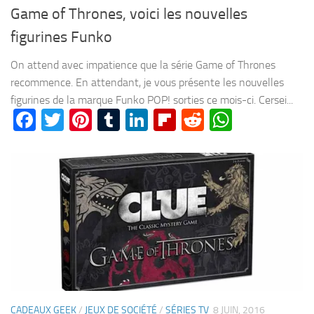
Game of Thrones, voici les nouvelles
figurines Funko
On attend avec impatience que la série Game of Thrones
recommence. En attendant, je vous présente les nouvelles
figurines de la marque Funko POP! sorties ce mois-ci. Cersei...
Facebook
Twitter
Pinterest
Tumblr
LinkedIn
Flipboard
Reddit
WhatsA
CADEAUX GEEK
/
JEUX DE SOCIÉTÉ
/
SÉRIES TV
8 JUIN, 2016