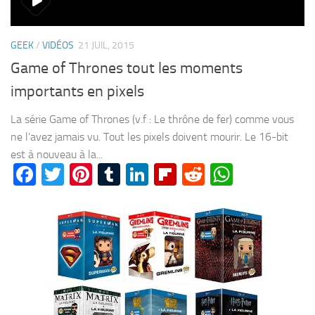
GEEK
/
VIDÉOS
21 JUIL, 2015
Game of Thrones tout les moments
importants en pixels
La série Game of Thrones (v.f : Le thrône de fer) comme vous
ne l’avez jamais vu. Tout les pixels doivent mourir. Le 16-bit
est à nouveau à la...
Facebook
Twitter
Pinterest
Tumblr
LinkedIn
Flipboard
Reddit
WhatsA