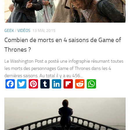
GEEK
/
VIDÉOS
13 MAI, 2015
Combien de morts en 4 saisons de Game of
Thrones ?
Le Washington Post a posté une infographie résumant toutes
les morts des personnages Game of Thrones dans les 4
dernières saisons. Au total il y a eu 456...
Facebook
Twitter
Pinterest
Tumblr
LinkedIn
Flipboard
Reddit
WhatsA