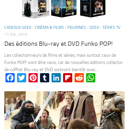
CADEAUX GEEK
/
CINÉMA & FILMS
/
FIGURINES
/
GEEK
/
SÉRIES TV
17 JUIL, 2015
Des éditions Blu-ray et DVD Funko POP!
Les collectionneurs de films et séries, mais surtout ceux de
Funko POP! vont être ravis, car de nouvelles éditions collector
de coffret Blu-ray et DVD sortiront bientôt avec...
Facebook
Twitter
Pinterest
Tumblr
LinkedIn
Flipboard
Reddit
WhatsA