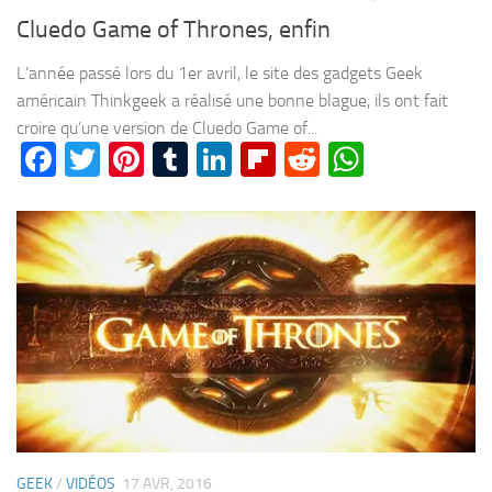
Cluedo Game of Thrones, enfin
L’année passé lors du 1er avril, le site des gadgets Geek
américain Thinkgeek a réalisé une bonne blague, ils ont fait
croire qu’une version de Cluedo Game of...
Facebook
Twitter
Pinterest
Tumblr
LinkedIn
Flipboard
Reddit
WhatsA
GEEK
/
VIDÉOS
17 AVR, 2016