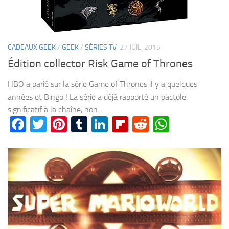
CADEAUX GEEK
/
GEEK
/
SÉRIES TV
27 JUIL, 2015
Édition collector Risk Game of Thrones
HBO a parié sur la série Game of Thrones il y a quelques
années et Bingo ! La série a déjà rapporté un pactole
significatif à la chaîne, non...
Facebook
Twitter
Pinterest
Tumblr
LinkedIn
Flipboard
Reddit
WhatsA