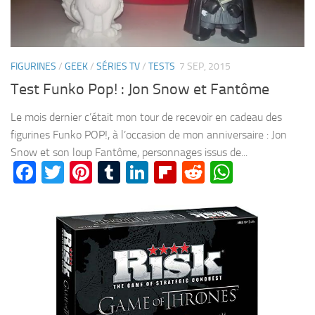
FIGURINES
/
GEEK
/
SÉRIES TV
/
TESTS
7 SEP, 2015
Test Funko Pop! : Jon Snow et Fantôme
Le mois dernier c’était mon tour de recevoir en cadeau des
figurines Funko POP!, à l’occasion de mon anniversaire : Jon
Snow et son loup Fantôme, personnages issus de...
Facebook
Twitter
Pinterest
Tumblr
LinkedIn
Flipboard
Reddit
WhatsA