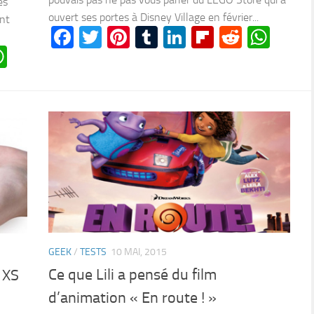
es
ouvert ses portes à Disney Village en février...
ent
Facebook
Twitter
Pinterest
Tumblr
LinkedIn
Flipboard
Reddit
Wha
n
oard
ddit
WhatsApp
GEEK
/
TESTS
10 MAI, 2015
Ce que Lili a pensé du film
 XS
d’animation « En route ! »