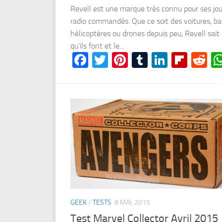
Revell est une marque très connu pour ses jo
radio commandés. Que ce soit des voitures, ba
hélicoptères ou drones depuis peu, Revell sait
qu’ils font et le...
Facebook
Twitter
Pinterest
Tumblr
LinkedI
Flipb
Re
GEEK
/
TESTS
8 MAI, 2015
Test Marvel Collector Avril 2015