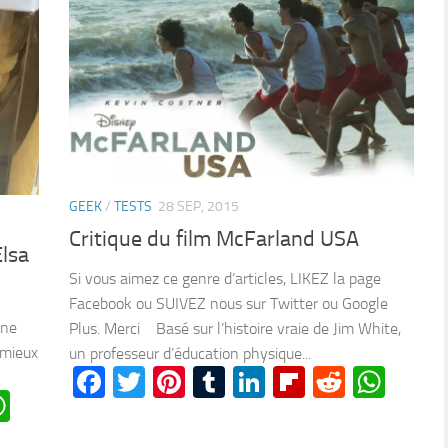
GEEK
/
TESTS
28 SEP, 2015
Critique du film McFarland USA
Elsa
Si vous aimez ce genre d’articles, LIKEZ la page
Facebook ou SUIVEZ nous sur Twitter ou Google
une
Plus. Merci Basé sur l’histoire vraie de Jim White,
e mieux
un professeur d’éducation physique...
Facebook
Twitter
Pinterest
Tumblr
LinkedIn
Flipboard
Reddit
Wha
n
oard
ddit
WhatsApp