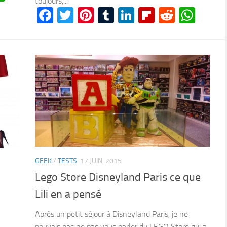
toujours,...
Facebook
Twitter
Pinterest
Tumblr
LinkedIn
Flipboard
Reddit
Wha
GEEK
/
TESTS
17 JUIN, 2015
Lego Store Disneyland Paris ce que
Lili en a pensé
Après un petit séjour à Disneyland Paris, je ne
pouvais pas ne pas vous parler du LEGO Store qui a