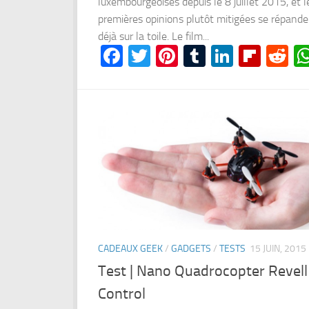
luxembourgeoises depuis le 8 juillet 2015, et l
premières opinions plutôt mitigées se répand
déjà sur la toile. Le film...
Facebook
Twitter
Pinterest
Tumblr
LinkedI
Flipb
Re
CADEAUX GEEK
/
GADGETS
/
TESTS
15 JUIN, 2015
Test | Nano Quadrocopter Revell
Control