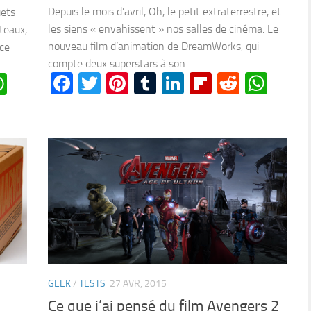
Depuis le mois d’avril, Oh, le petit extraterrestre, et
uets
les siens « envahissent » nos salles de cinéma. Le
teaux,
nouveau film d’animation de DreamWorks, qui
 ce
compte deux superstars à son...
Facebook
Twitter
Pinterest
Tumblr
LinkedIn
Flipboard
Reddit
Wha
n
oard
ddit
WhatsApp
GEEK
/
TESTS
27 AVR, 2015
Ce que j’ai pensé du film Avengers 2