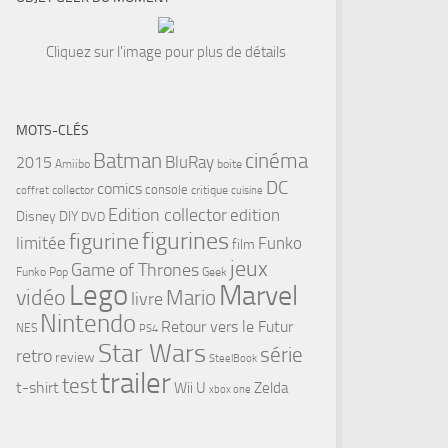
Cliquez sur l'image pour plus de détails
MOTS-CLÉS
cinéma
Batman
BluRay
2015
Amiibo
boite
DC
comics
console
collector
critique
coffret
cuisine
Edition collector
edition
Disney
DIY
DVD
figurines
figurine
limitée
Funko
film
jeux
Game of Thrones
Funko Pop
Geek
Lego
Marvel
vidéo
Mario
livre
tsApp
Nintendo
Retour vers le Futur
NES
PS4
Star Wars
série
retro
review
SteelBook
trailer
test
t-shirt
Wii U
Zelda
xbox one