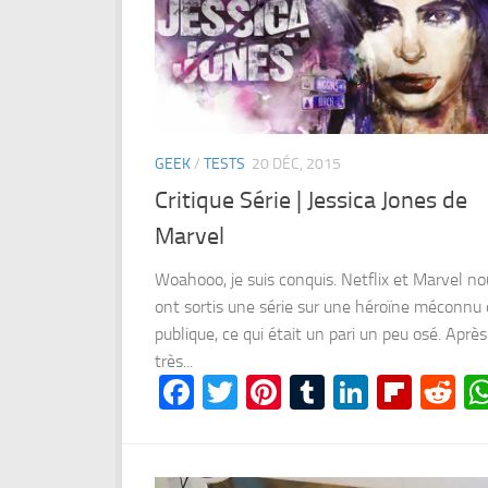
GEEK
/
TESTS
20 DÉC, 2015
Critique Série | Jessica Jones de
Marvel
Woahooo, je suis conquis. Netflix et Marvel no
ont sortis une série sur une héroïne méconnu
publique, ce qui était un pari un peu osé. Aprè
très...
Facebook
Twitter
Pinterest
Tumblr
LinkedI
Flipb
Re