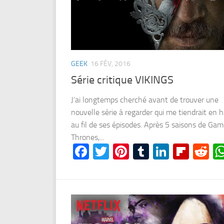
GEEK
16 FÉV, 2016
Série critique VIKINGS
J’ai longtemps cherché avant de trouver une
nouvelle série à regarder qui me tiendrait en h
au fil de ses épisodes. Après 5 saisons de Gam
Thrones,...
Facebook
Twitter
Pinterest
Tumblr
LinkedI
Flipb
Re