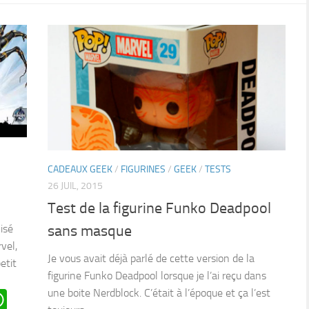
CADEAUX GEEK
/
FIGURINES
/
GEEK
/
TESTS
26 JUIL, 2015
Test de la figurine Funko Deadpool
isé
sans masque
vel,
Je vous avait déjà parlé de cette version de la
etit
figurine Funko Deadpool lorsque je l’ai reçu dans
une boite Nerdblock. C’était à l’époque et ça l’est
n
oard
ddit
WhatsApp