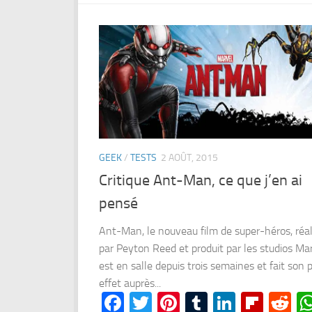
GEEK
/
TESTS
2 AOÛT, 2015
Critique Ant-Man, ce que j’en ai
pensé
Ant-Man, le nouveau film de super-héros, réal
par Peyton Reed et produit par les studios Mar
est en salle depuis trois semaines et fait son p
effet auprès...
Facebook
Twitter
Pinterest
Tumblr
LinkedI
Flipb
Re