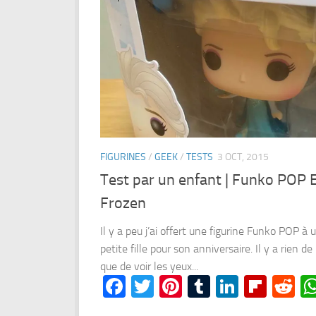
FIGURINES
/
GEEK
/
TESTS
3 OCT, 2015
Test par un enfant | Funko POP 
Frozen
Il y a peu j’ai offert une figurine Funko POP à 
petite fille pour son anniversaire. Il y a rien d
que de voir les yeux...
Facebook
Twitter
Pinterest
Tumblr
LinkedI
Flipb
Re