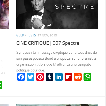
GEEK
/
TESTS
17 NOV, 2015
CINE CRITIQUE | 007 Spectre
Synopsis : Un message cryptique venu tout droit de
son passé pousse Bond à enquêter sur une sinistre
us
organisation. Alors que M affronte une tempête
 du
politique pour que...
s un
Facebook
Twitter
Pinterest
Tumblr
LinkedIn
Flipboard
Reddit
Wha
n
oard
ddit
WhatsApp