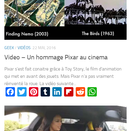
GEEK
/
VIDÉOS
22 MAI, 2016
Video – Un hommage Pixar au cinema
Pixar s’est fait conaitre grâce à Toy Story, le film d’animation
qui met en avant des jouets. Mais Pixar n’a pas vraiment
réinventé la roue. La vidéo suivante...
Facebook
Twitter
Pinterest
Tumblr
LinkedIn
Flipboard
Reddit
WhatsA