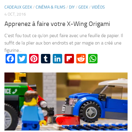
CADEAUX GEEK
/
CINÉMA & FILMS
/
DIY
/
GEEK
/
VIDÉOS
4 OCT, 2016
Apprenez à faire votre X-Wing Origami
C’est fou tout ce qu’on peut faire avec une feuille de papier. Il
suffit de la plier aux bon endroits et par magie on a créé une
figurine...
Facebook
Twitter
Pinterest
Tumblr
LinkedIn
Flipboard
Reddit
WhatsA