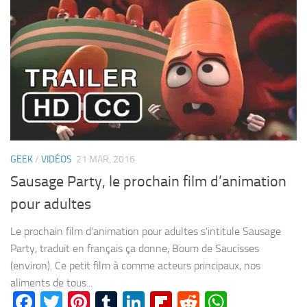
GEEK
/
VIDÉOS
21 MAR, 2016
Sausage Party, le prochain film d’animation
pour adultes
Le prochain film d’animation pour adultes s’intitule Sausage
Party, traduit en français ça donne, Boum de Saucisses
(environ). Ce petit film à comme acteurs principaux, nos
aliments de tous...
Facebook
Twitter
Pinterest
Tumblr
LinkedIn
Flipboard
Reddit
WhatsA