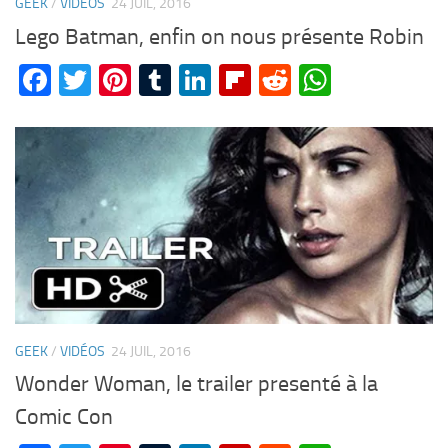
GEEK
/
VIDÉOS
24 JUIL, 2016
Lego Batman, enfin on nous présente Robin
Facebook
Twitter
Pinterest
Tumblr
LinkedIn
Flipboard
Reddit
WhatsA
GEEK
/
VIDÉOS
24 JUIL, 2016
Wonder Woman, le trailer presenté à la
Comic Con