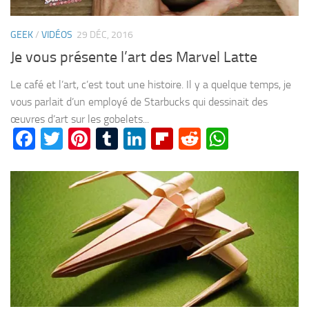
GEEK
/
VIDÉOS
29 DÉC, 2016
Je vous présente l’art des Marvel Latte
Le café et l’art, c’est tout une histoire. Il y a quelque temps, je
vous parlait d’un employé de Starbucks qui dessinait des
œuvres d’art sur les gobelets...
Facebook
Twitter
Pinterest
Tumblr
LinkedIn
Flipboard
Reddit
WhatsA