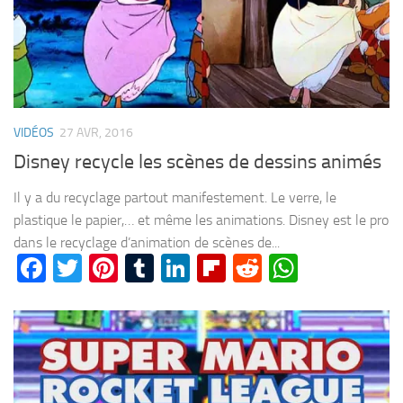
VIDÉOS
27 AVR, 2016
Disney recycle les scènes de dessins animés
Il y a du recyclage partout manifestement. Le verre, le
plastique le papier,… et même les animations. Disney est le pro
dans le recyclage d’animation de scènes de...
Facebook
Twitter
Pinterest
Tumblr
LinkedIn
Flipboard
Reddit
WhatsA