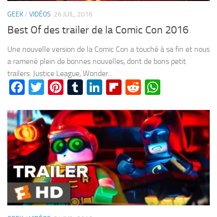
GEEK
/
VIDÉOS
26 JUIL, 2016
Best Of des trailer de la Comic Con 2016
Une nouvelle version de la Comic Con a touché à sa fin et nous
a ramené plein de bonnes nouvelles, dont de bons petit
trailers. Justice League, Wonder...
Facebook
Twitter
Pinterest
Tumblr
LinkedIn
Flipboard
Reddit
WhatsA