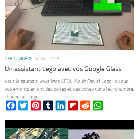
GEEK
/
VIDÉOS
30 MAI, 2016
Un assistant Lego avec vos Google Glass
Vous le saurez si vous êtes AFOL (Adult Fan of Lego), ou que
vos enfants en ont des boites et des boites dans leur chambre,
chaque set Lego...
Facebook
Twitter
Pinterest
Tumblr
LinkedIn
Flipboard
Reddit
WhatsA