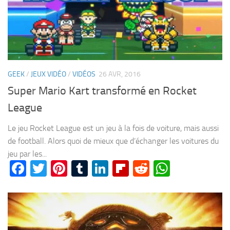
GEEK
/
JEUX VIDÉO
/
VIDÉOS
26 AVR, 2016
Super Mario Kart transformé en Rocket
League
Le jeu Rocket League est un jeu à la fois de voiture, mais aussi
de football. Alors quoi de mieux que d’échanger les voitures du
jeu par les...
Facebook
Twitter
Pinterest
Tumblr
LinkedIn
Flipboard
Reddit
WhatsA