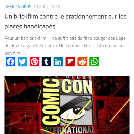
GEEK
/
VIDÉOS
18 AOÛT, 2016
Un brickfilm contre le stationnement sur les
places handicapés
Pour un bon brickfilm, il ne suffit pas de faire bouger des Lego
de droite à gauche et voilà. Un bon brickfilm c’est comme un
bon film, il...
Facebook
Twitter
Pinterest
Tumblr
LinkedIn
Flipboard
Reddit
WhatsA