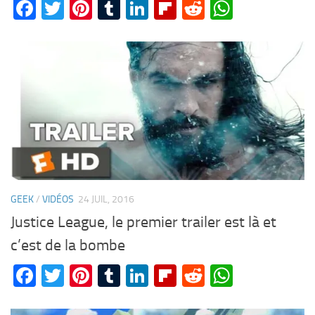
Facebook
Twitter
Pinterest
Tumblr
LinkedIn
Flipboard
Reddit
WhatsA
GEEK
/
VIDÉOS
24 JUIL, 2016
Justice League, le premier trailer est là et
c’est de la bombe
Facebook
Twitter
Pinterest
Tumblr
LinkedIn
Flipboard
Reddit
WhatsA