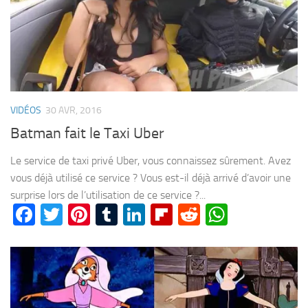
VIDÉOS
30 AVR, 2016
Batman fait le Taxi Uber
Le service de taxi privé Uber, vous connaissez sûrement. Avez
vous déjà utilisé ce service ? Vous est-il déjà arrivé d’avoir une
surprise lors de l’utilisation de ce service ?...
Facebook
Twitter
Pinterest
Tumblr
LinkedIn
Flipboard
Reddit
WhatsA