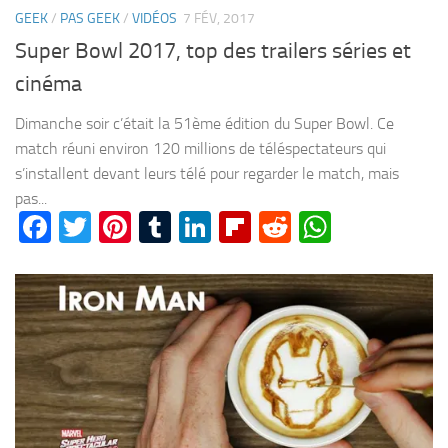
GEEK
/
PAS GEEK
/
VIDÉOS
7 FÉV, 2017
Super Bowl 2017, top des trailers séries et
cinéma
Dimanche soir c’était la 51ème édition du Super Bowl. Ce
match réuni environ 120 millions de téléspectateurs qui
s’installent devant leurs télé pour regarder le match, mais
pas...
Facebook
Twitter
Pinterest
Tumblr
LinkedIn
Flipboard
Reddit
WhatsA