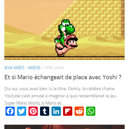
JEUX VIDÉO
/
VIDÉOS
7 AVR, 2016
Et si Mario échangeait de place avec Yoshi ?
Oui oui, vous avez bien lu le titre. Dorkly, la célèbre chaine
Youtube s’est amusé à imaginer à quoi ressemblerait le jeu
Super Mario World, si Mario et...
Facebook
Twitter
Pinterest
Tumblr
LinkedIn
Flipboard
Reddit
WhatsA