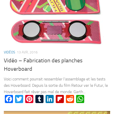
VIDÉOS
13 AVR, 2016
Vidéo – Fabrication des planches
Hoverboard
Voici comment pourrait ressembler l’assemblage et les tests
des Hoverboard. Depuis la sortie du film Retour ver le Futur, le
Hoverboard fait rêver pas mal de monde. Garth...
Facebook
Twitter
Pinterest
Tumblr
LinkedIn
Flipboard
Reddit
WhatsA