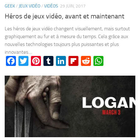
GEEK
/
JEUX VIDÉO
/
VIDÉOS
29 JUIN, 2017
Héros de jeux vidéo, avant et maintenant
Les héros de jeux vidéo changent visuellement, mais surtout
graphiquement au fur et à mesure du temps. Cela grâce aux
nouvelles technologies toujours plus puissantes et plus
innovantes....
Facebook
Twitter
Pinterest
Tumblr
LinkedIn
Flipboard
Reddit
WhatsA