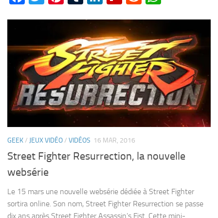
GEEK
/
JEUX VIDÉO
/
VIDÉOS
16 MAR, 2016
Street Fighter Resurrection, la nouvelle
websérie
Le 15 mars une nouvelle websérie dédiée à Street Fighter
sortira online. Son nom, Street Fighter Resurrection se passe
dix ans après Street Fighter Assassin’s Fist. Cette mini-