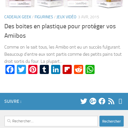
CADEAUX GEEK
/
FIGURINES
/
JEUX VIDÉO
3 AVR, 2015
Des boites en plastique pour protéger vos
Amiibos
Comme on le sait tous, les Amiibo ont eu un succès fulgurant.
Beaucoup d’entre eux sont partis comme des petits pains tout
droit sortis du four. La plupart...
Facebook
Twitter
Pinterest
Tumblr
LinkedIn
Flipboard
Reddit
WhatsA
SUIVRE :
Rechercher :