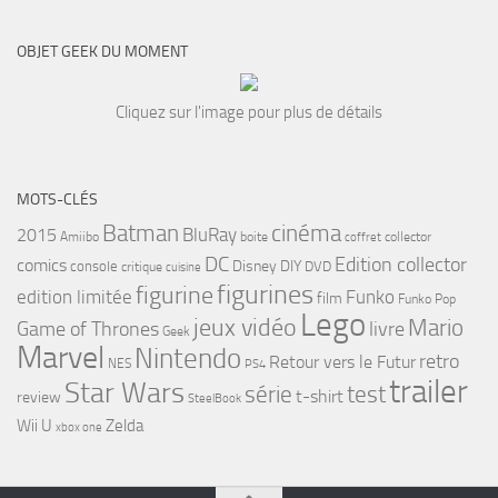
OBJET GEEK DU MOMENT
Cliquez sur l'image pour plus de détails
MOTS-CLÉS
cinéma
Batman
BluRay
2015
Amiibo
boite
collector
coffret
DC
Edition collector
comics
Disney
DIY
console
DVD
critique
cuisine
figurines
figurine
edition limitée
Funko
film
Funko Pop
Lego
jeux vidéo
Mario
Game of Thrones
livre
Geek
Marvel
Nintendo
retro
Retour vers le Futur
NES
PS4
trailer
Star Wars
série
test
t-shirt
review
SteelBook
Wii U
Zelda
xbox one