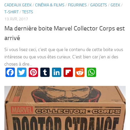
CADEAUX GEEK
/
CINÉMA & FILMS
/
FIGURINES
/
GADGETS
/
GEEK
/
T-SHIRT
/
TESTS
13 AVR, 2017
Ma dernière boite Marvel Collector Corps est
arrivé
Si vous lisez ceci, c’est que que le contenu de cette boite vous
intéresse ou que vous êtes curieux. C’est bien car j’en ai des
choses à dire...
Facebook
Twitter
Pinterest
Tumblr
LinkedIn
Flipboard
Reddit
WhatsA