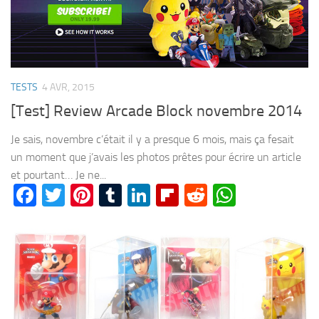
TESTS
4 AVR, 2015
[Test] Review Arcade Block novembre 2014
Je sais, novembre c’était il y a presque 6 mois, mais ça fesait
un moment que j’avais les photos prêtes pour écrire un article
et pourtant… Je ne...
Facebook
Twitter
Pinterest
Tumblr
LinkedIn
Flipboard
Reddit
WhatsA