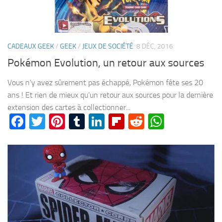
CADEAUX GEEK
/
GEEK
/
JEUX DE SOCIÉTÉ
8 DÉC, 2016
Pokémon Evolution, un retour aux sources
Vous n’y avez sûrement pas échappé, Pokémon fête ses 20
ans ! Et rien de mieux qu’un retour aux sources pour la dernière
extension des cartes à collectionner...
Facebook
Twitter
Pinterest
Tumblr
LinkedIn
Flipboard
Reddit
WhatsA