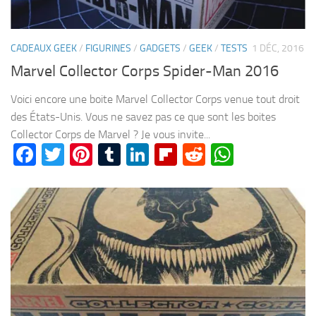
CADEAUX GEEK
/
FIGURINES
/
GADGETS
/
GEEK
/
TESTS
1 DÉC, 2016
Marvel Collector Corps Spider-Man 2016
Voici encore une boite Marvel Collector Corps venue tout droit
des États-Unis. Vous ne savez pas ce que sont les boites
Collector Corps de Marvel ? Je vous invite...
Facebook
Twitter
Pinterest
Tumblr
LinkedIn
Flipboard
Reddit
WhatsA