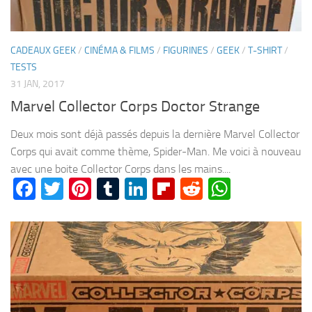
CADEAUX GEEK
/
CINÉMA & FILMS
/
FIGURINES
/
GEEK
/
T-SHIRT
/
TESTS
31 JAN, 2017
Marvel Collector Corps Doctor Strange
Deux mois sont déjà passés depuis la dernière Marvel Collector
Corps qui avait comme thème, Spider-Man. Me voici à nouveau
avec une boite Collector Corps dans les mains....
Facebook
Twitter
Pinterest
Tumblr
LinkedIn
Flipboard
Reddit
WhatsA