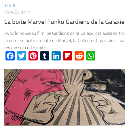
TESTS
16 AOÛT, 2017
La boite Marvel Funko Gardiens de la Galaxie
Avec le nouveau film les Gardiens de la Galaxy, est aussi sortie
la dernière boite en date de Marvel, la Collector Corps. Voici ma
review sur cette boite...
Facebook
Twitter
Pinterest
Tumblr
LinkedIn
Flipboard
Reddit
WhatsA