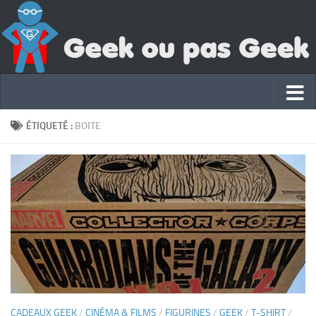
ÉTIQUETÉ :
BOITE
CADEAUX GEEK
/
CINÉMA & FILMS
/
FIGURINES
/
GEEK
/
T-SHIRT
/