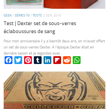
GEEK
/
SÉRIES TV
/
TESTS
2 SEP, 2015
Test | Dexter set de sous-verres
éclaboussures de sang
Pour mon anniversaire il y a bientôt deux ans, on m’avait offert
un set de sous-verres Dexter. A l’époque Dexter était en
dernière saison et je regardais avec...
Facebook
Twitter
Pinterest
Tumblr
LinkedIn
Flipboard
Reddit
WhatsA