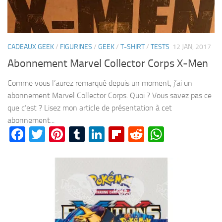
CADEAUX GEEK
/
FIGURINES
/
GEEK
/
T-SHIRT
/
TESTS
12 JAN, 2017
Abonnement Marvel Collector Corps X-Men
Comme vous l’aurez remarqué depuis un moment, j’ai un
abonnement Marvel Collector Corps. Quoi ? Vous savez pas ce
que c’est ? Lisez mon article de présentation à cet
abonnement...
Facebook
Twitter
Pinterest
Tumblr
LinkedIn
Flipboard
Reddit
WhatsA