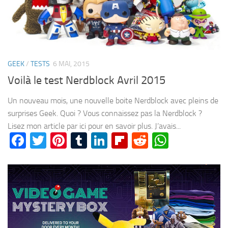
GEEK
/
TESTS
6 MAI, 2015
Voilà le test Nerdblock Avril 2015
Un nouveau mois, une nouvelle boite Nerdblock avec pleins de
surprises Geek. Quoi ? Vous connaissez pas la Nerdblock ?
Lisez mon article par ici pour en savoir plus. J’avais...
Facebook
Twitter
Pinterest
Tumblr
LinkedIn
Flipboard
Reddit
WhatsA