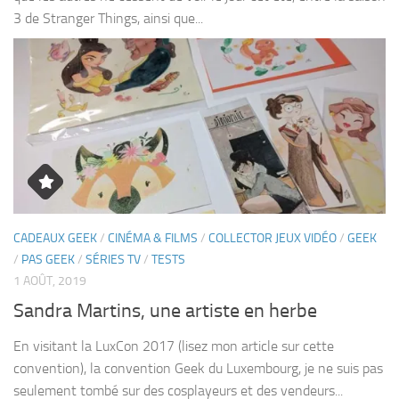
3 de Stranger Things, ainsi que...
CADEAUX GEEK
/
CINÉMA & FILMS
/
COLLECTOR JEUX VIDÉO
/
GEEK
/
PAS GEEK
/
SÉRIES TV
/
TESTS
1 AOÛT, 2019
Sandra Martins, une artiste en herbe
En visitant la LuxCon 2017 (lisez mon article sur cette
convention), la convention Geek du Luxembourg, je ne suis pas
seulement tombé sur des cosplayeurs et des vendeurs...