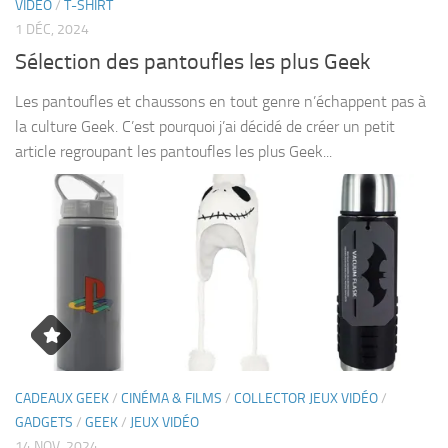
VIDÉO
/
T-SHIRT
1 DÉC, 2024
Sélection des pantoufles les plus Geek
Les pantoufles et chaussons en tout genre n’échappent pas à
la culture Geek. C’est pourquoi j’ai décidé de créer un petit
article regroupant les pantoufles les plus Geek...
CADEAUX GEEK
/
CINÉMA & FILMS
/
COLLECTOR JEUX VIDÉO
/
GADGETS
/
GEEK
/
JEUX VIDÉO
14 NOV, 2024