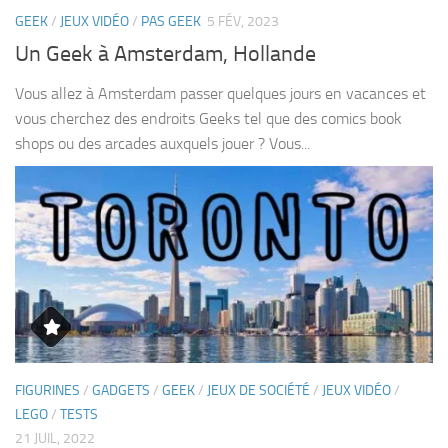
GEEK
/
JEUX VIDÉO
/
PAS GEEK
5 FÉV, 2023
Un Geek à Amsterdam, Hollande
Vous allez à Amsterdam passer quelques jours en vacances et
vous cherchez des endroits Geeks tel que des comics book
shops ou des arcades auxquels jouer ? Vous...
FIGURINES
/
GADGETS
/
GEEK
/
JEUX DE SOCIÉTÉ
/
JEUX VIDÉO
/
LEGO
/
TESTS
21 JUIL, 2022