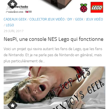
CADEAUX GEEK
/
COLLECTOR JEUX VIDÉO
/
DIY
/
GEEK
/
JEUX VIDÉO
/
LEGO
29 JUIN, 2017
NesPi, une console NES Lego qui fonctionne
Voici un projet qui ravira autant les fans de Lego, que les fans
de Nintendo. Et je ne parle pas de Nintendo en général, mais
plus particulièrement de...