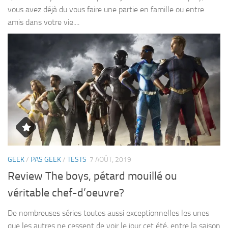
vous avez déjà du vous faire une partie en famille ou entre
amis dans votre vie....
GEEK
/
PAS GEEK
/
TESTS
7 AOÛT, 2019
Review The boys, pétard mouillé ou
véritable chef-d’oeuvre?
De nombreuses séries toutes aussi exceptionnelles les unes
que les autres ne cessent de voir le jour cet été, entre la saison