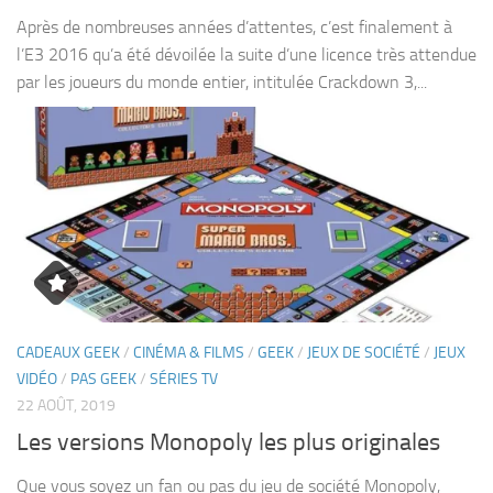
Après de nombreuses années d’attentes, c’est finalement à
l’E3 2016 qu’a été dévoilée la suite d’une licence très attendue
par les joueurs du monde entier, intitulée Crackdown 3,...
CADEAUX GEEK
/
CINÉMA & FILMS
/
GEEK
/
JEUX DE SOCIÉTÉ
/
JEUX
VIDÉO
/
PAS GEEK
/
SÉRIES TV
22 AOÛT, 2019
Les versions Monopoly les plus originales
Que vous soyez un fan ou pas du jeu de société Monopoly,