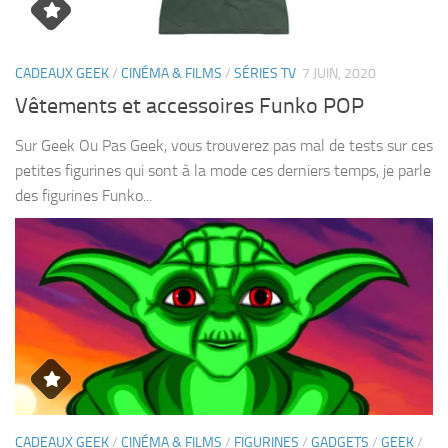
CADEAUX GEEK
/
CINÉMA & FILMS
/
SÉRIES TV
7 JUIN, 2020
Vêtements et accessoires Funko POP
Sur Geek Ou Pas Geek, vous trouverez pas mal de tests sur ces
petites figurines qui sont à la mode ces derniers temps, je parle
des figurines Funko...
CADEAUX GEEK
/
CINÉMA & FILMS
/
FIGURINES
/
GADGETS
/
GEEK
/