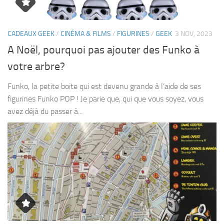
CADEAUX GEEK
/
CINÉMA & FILMS
/
FIGURINES
/
GEEK
3 NOV, 2023
A Noël, pourquoi pas ajouter des Funko à
votre arbre?
Funko, la petite boite qui est devenu grande à l’aide de ses
figurines Funko POP ! Je parie que, qui que vous soyez, vous
avez déjà du passer à...