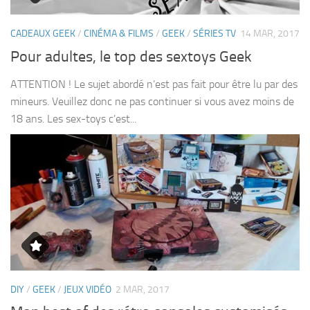
CADEAUX GEEK
/
CINÉMA & FILMS
/
GEEK
/
SÉRIES TV
14 MAR, 2017
Pour adultes, le top des sextoys Geek
ATTENTION ! Le sujet abordé n’est pas fait pour être lu par des
mineurs. Veuillez donc ne pas continuer si vous avez moins de
18 ans. Les sex-toys c’est...
DIY
/
GEEK
/
JEUX VIDÉO
2 MAR, 2017