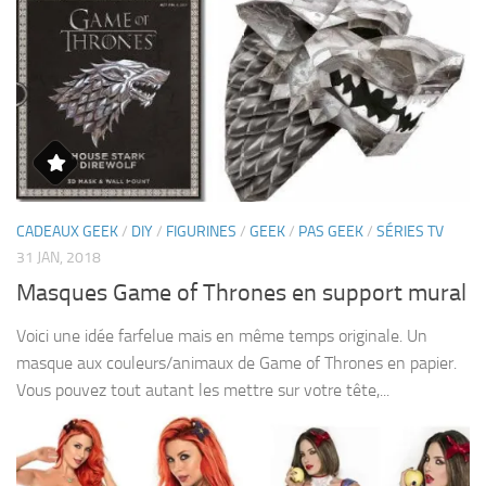
CADEAUX GEEK
/
DIY
/
FIGURINES
/
GEEK
/
PAS GEEK
/
SÉRIES TV
31 JAN, 2018
Masques Game of Thrones en support mural
Voici une idée farfelue mais en même temps originale. Un
masque aux couleurs/animaux de Game of Thrones en papier.
Vous pouvez tout autant les mettre sur votre tête,...