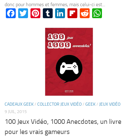
donc pour hommes et femmes, mais celui-ci est...
Facebook
Twitter
Pinterest
Tumblr
LinkedIn
Flipboard
Reddit
WhatsA
CADEAUX GEEK
/
COLLECTOR JEUX VIDÉO
/
GEEK
/
JEUX VIDÉO
9 JUIL, 2015
100 Jeux Vidéo, 1000 Anecdotes, un livre
pour les vrais gameurs