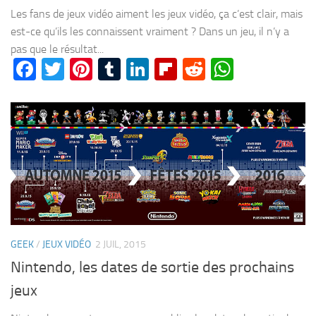
Les fans de jeux vidéo aiment les jeux vidéo, ça c’est clair, mais
est-ce qu’ils les connaissent vraiment ? Dans un jeu, il n’y a
pas que le résultat...
Facebook
Twitter
Pinterest
Tumblr
LinkedIn
Flipboard
Reddit
WhatsA
GEEK
/
JEUX VIDÉO
2 JUIL, 2015
Nintendo, les dates de sortie des prochains
jeux