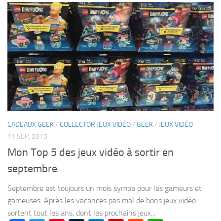
CADEAUX GEEK
/
COLLECTOR JEUX VIDÉO
/
GEEK
/
JEUX VIDÉO
11 SEP, 2015
Mon Top 5 des jeux vidéo à sortir en
septembre
Septembre est toujours un mois sympa pour les gameurs et
gameuses. Après les vacances pas mal de bons jeux vidéo
sortent tout les ans, dont les prochains jeux...