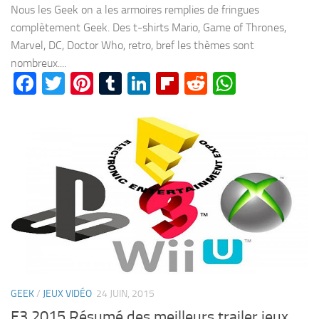
Nous les Geek on a les armoires remplies de fringues
complètement Geek. Des t-shirts Mario, Game of Thrones,
Marvel, DC, Doctor Who, retro, bref les thèmes sont
nombreux....
Facebook
Twitter
Pinterest
Tumblr
LinkedIn
Flipboard
Reddit
WhatsA
GEEK
/
JEUX VIDÉO
24 JUIN, 2015
E3 2015 Résumé des meilleurs trailer jeux