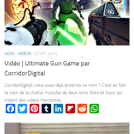
GEEK
/
VIDÉOS
23 SEP, 2015
Vidéo | Ultimate Gun Game par
CorridorDigital
CorridorDigital, vous avez déjà entendu ce nom ? C’est en fait
le nom de la chaîne Youtube de deux amis, Niko et Sam, qui
créent des vidéos marrantes...
Facebook
Twitter
Pinterest
Tumblr
LinkedIn
Flipboard
Reddit
WhatsA