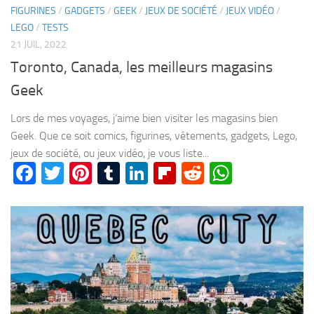
FIGURINES
/
GADGETS
/
GEEK
/
JEUX DE SOCIÉTÉ
/
JEUX VIDÉO
/
LEGO
/
TESTS
21 JUIL, 2022
Toronto, Canada, les meilleurs magasins
Geek
Lors de mes voyages, j’aime bien visiter les magasins bien
Geek. Que ce soit comics, figurines, vêtements, gadgets, Lego,
jeux de société, ou jeux vidéo, je vous liste...
Facebook
Twitter
Pinterest
Tumblr
LinkedIn
Flipboard
Reddit
WhatsA