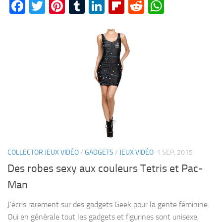
Facebook
Twitter
Pinterest
Tumblr
LinkedIn
Flipboard
Reddit
WhatsA
COLLECTOR JEUX VIDÉO
/
GADGETS
/
JEUX VIDÉO
1 SEP, 2015
Des robes sexy aux couleurs Tetris et Pac-
Man
J’écris rarement sur des gadgets Geek pour la gente féminine.
Oui en générale tout les gadgets et figurines sont unisexe,