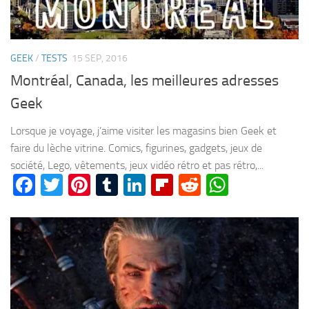
GEEK
/
TESTS
15 SEP, 2016
Montréal, Canada, les meilleures adresses
Geek
Lorsque je voyage, j’aime visiter les magasins bien Geek et
faire du lèche vitrine. Comics, figurines, gadgets, jeux de
société, Lego, vêtements, jeux vidéo rétro et pas rétro,...
Facebook
Twitter
Pinterest
Tumblr
LinkedIn
Flipboard
Reddit
WhatsA