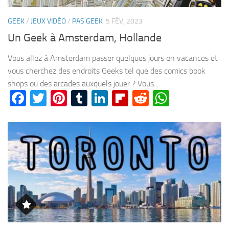
GEEK
/
JEUX VIDÉO
/
PAS GEEK
5 FÉV, 2023
Un Geek à Amsterdam, Hollande
Vous allez à Amsterdam passer quelques jours en vacances et
vous cherchez des endroits Geeks tel que des comics book
shops ou des arcades auxquels jouer ? Vous...
Facebook
Twitter
Pinterest
Tumblr
LinkedIn
Flipboard
Reddit
WhatsA