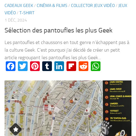
CADEAUX GEEK
/
CINÉMA & FILMS
/
COLLECTOR JEUX VIDÉO
/
JEUX
VIDÉO
/
T-SHIRT
1 DÉC, 2024
Sélection des pantoufles les plus Geek
Les pantoufles et chaussons en tout genre n’échappent pas à
la culture Geek. C’est pourquoi j’ai décidé de créer un petit
article regroupant les pantoufles les plus Geek...
Facebook
Twitter
Pinterest
Tumblr
LinkedIn
Flipboard
Reddit
WhatsA