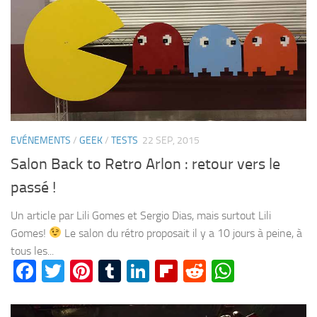
EVÉNEMENTS
/
GEEK
/
TESTS
22 SEP, 2015
Salon Back to Retro Arlon : retour vers le
passé !
Un article par Lili Gomes et Sergio Dias, mais surtout Lili
Gomes!
Le salon du rétro proposait il y a 10 jours à peine, à
tous les...
Facebook
Twitter
Pinterest
Tumblr
LinkedIn
Flipboard
Reddit
WhatsA