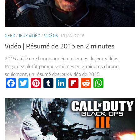
GEEK
/
JEUX VIDÉO
/
VIDÉOS
18 JAN, 2016
Vidéo | Résumé de 2015 en 2 minutes
2015 a été une bonne année en termes de jeux vidéos.
Regardez plutôt par vous-mêmes en 2 minutes chrono
seulement, un résumé des jeux vidéo de 2015.
Facebook
Twitter
Pinterest
Tumblr
LinkedIn
Flipboard
Reddit
WhatsA