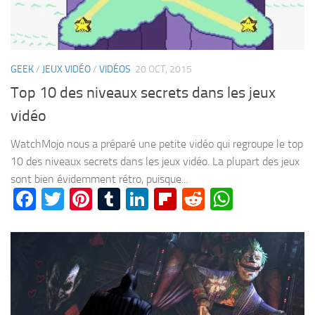
GEEK
/
JEUX VIDÉO
/
VIDÉOS
20 OCT, 2015
Top 10 des niveaux secrets dans les jeux
vidéo
WatchMojo nous a préparé une petite vidéo qui regroupe le top
10 des niveaux secrets dans les jeux vidéo. La plupart des jeux
sont bien évidemment rétro, puisque...
Facebook
Twitter
Pinterest
Tumblr
LinkedIn
Flipboard
Reddit
WhatsA