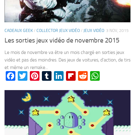
CADEAUX GEEK
/
COLLECTOR JEUX VIDÉO
/
JEUX VIDÉO
3 NOV, 2015
Les sorties jeux vidéo de novembre 2015
Le mois de novembre va être un mois chargé en sorties jeux
vidéo et pas des moindres. Des jeux de voitures, d’action, de tirs
et même un remake...
Facebook
Twitter
Pinterest
Tumblr
LinkedIn
Flipboard
Reddit
WhatsA