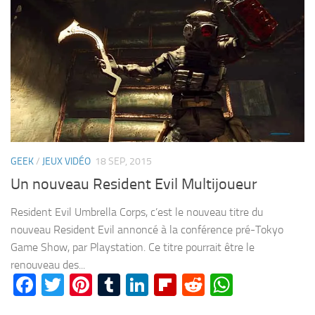
GEEK
/
JEUX VIDÉO
18 SEP, 2015
Un nouveau Resident Evil Multijoueur
Resident Evil Umbrella Corps, c’est le nouveau titre du
nouveau Resident Evil annoncé à la conférence pré-Tokyo
Game Show, par Playstation. Ce titre pourrait être le
renouveau des...
Facebook
Twitter
Pinterest
Tumblr
LinkedIn
Flipboard
Reddit
WhatsA