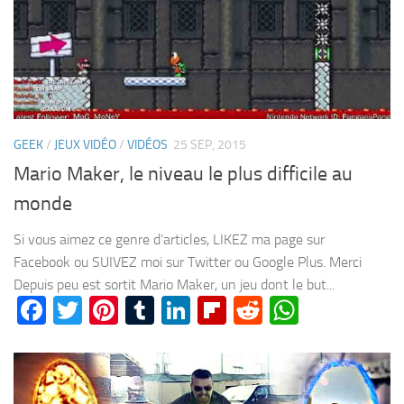
GEEK
/
JEUX VIDÉO
/
VIDÉOS
25 SEP, 2015
Mario Maker, le niveau le plus difficile au
monde
Si vous aimez ce genre d’articles, LIKEZ ma page sur
Facebook ou SUIVEZ moi sur Twitter ou Google Plus. Merci
Depuis peu est sortit Mario Maker, un jeu dont le but...
Facebook
Twitter
Pinterest
Tumblr
LinkedIn
Flipboard
Reddit
WhatsA