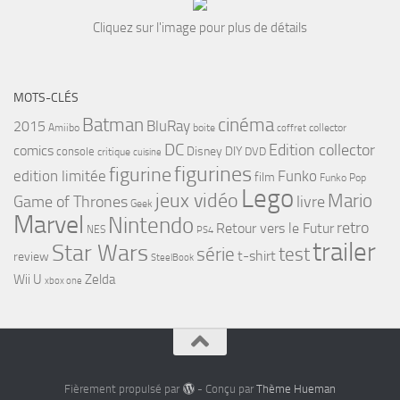
Cliquez sur l'image pour plus de détails
MOTS-CLÉS
cinéma
Batman
BluRay
2015
Amiibo
boite
collector
coffret
DC
Edition collector
comics
Disney
DIY
console
DVD
critique
cuisine
figurines
figurine
edition limitée
Funko
film
Funko Pop
Lego
jeux vidéo
Mario
Game of Thrones
livre
Geek
Marvel
Nintendo
retro
Retour vers le Futur
NES
PS4
trailer
Star Wars
série
test
t-shirt
review
SteelBook
Wii U
Zelda
xbox one
Fièrement propulsé par
- Conçu par
Thème Hueman