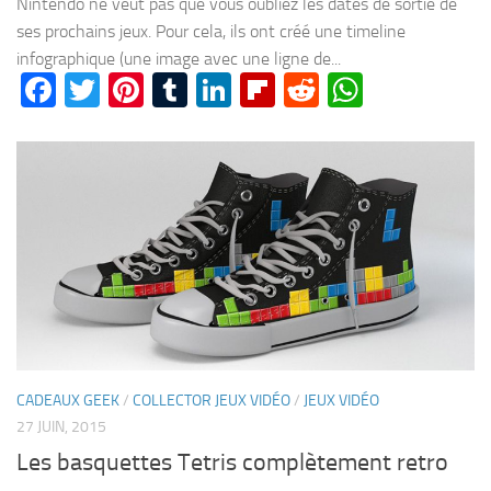
Nintendo ne veut pas que vous oubliez les dates de sortie de
ses prochains jeux. Pour cela, ils ont créé une timeline
infographique (une image avec une ligne de...
Facebook
Twitter
Pinterest
Tumblr
LinkedIn
Flipboard
Reddit
WhatsA
CADEAUX GEEK
/
COLLECTOR JEUX VIDÉO
/
JEUX VIDÉO
27 JUIN, 2015
Les basquettes Tetris complètement retro