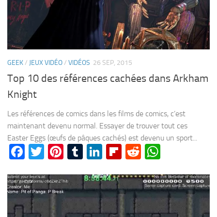
GEEK
/
JEUX VIDÉO
/
VIDÉOS
26 SEP, 2015
Top 10 des références cachées dans Arkham
Knight
Les références de comics dans les films de comics, c’est
maintenant devenu normal. Essayer de trouver tout ces
Easter Eggs (œufs de pâques cachés) est devenu un sport...
Facebook
Twitter
Pinterest
Tumblr
LinkedIn
Flipboard
Reddit
WhatsA