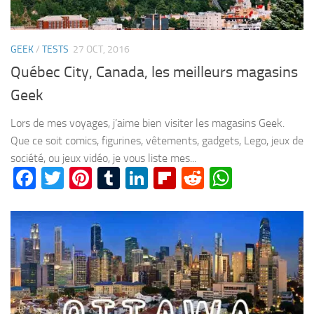
GEEK
/
TESTS
27 OCT, 2016
Québec City, Canada, les meilleurs magasins
Geek
Lors de mes voyages, j’aime bien visiter les magasins Geek.
Que ce soit comics, figurines, vêtements, gadgets, Lego, jeux de
société, ou jeux vidéo, je vous liste mes...
Facebook
Twitter
Pinterest
Tumblr
LinkedIn
Flipboard
Reddit
WhatsA