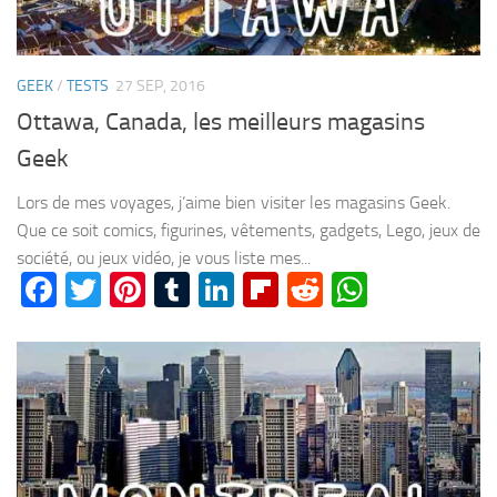
GEEK
/
TESTS
27 SEP, 2016
Ottawa, Canada, les meilleurs magasins
Geek
Lors de mes voyages, j’aime bien visiter les magasins Geek.
Que ce soit comics, figurines, vêtements, gadgets, Lego, jeux de
société, ou jeux vidéo, je vous liste mes...
Facebook
Twitter
Pinterest
Tumblr
LinkedIn
Flipboard
Reddit
WhatsA