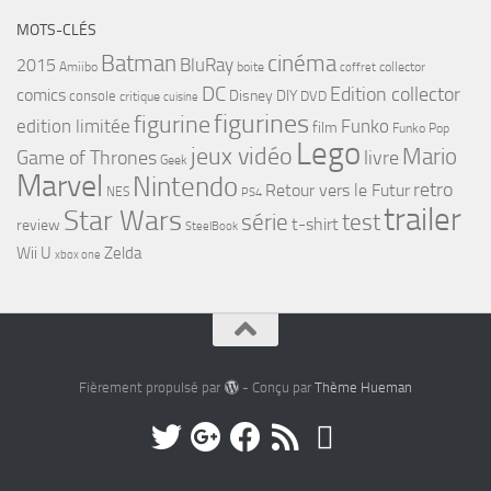
MOTS-CLÉS
cinéma
Batman
BluRay
2015
Amiibo
boite
collector
coffret
DC
Edition collector
comics
Disney
DIY
console
DVD
critique
cuisine
figurines
figurine
edition limitée
Funko
film
Funko Pop
Lego
jeux vidéo
Mario
Game of Thrones
livre
Geek
Marvel
Nintendo
retro
Retour vers le Futur
NES
PS4
trailer
Star Wars
série
test
t-shirt
review
SteelBook
Wii U
Zelda
xbox one
Fièrement propulsé par
- Conçu par
Thème Hueman