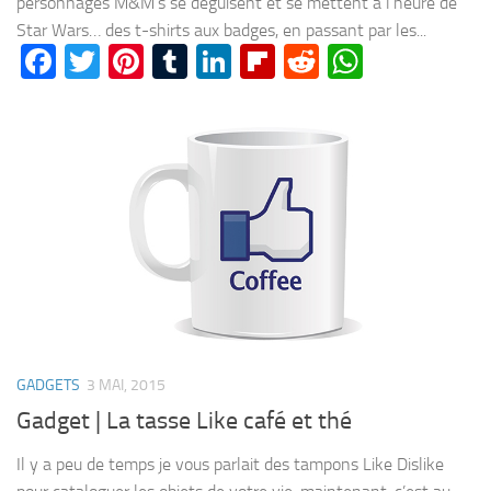
personnages M&M’s se déguisent et se mettent à l’heure de
Star Wars… des t-shirts aux badges, en passant par les...
Facebook
Twitter
Pinterest
Tumblr
LinkedIn
Flipboard
Reddit
WhatsA
GADGETS
3 MAI, 2015
Gadget | La tasse Like café et thé
Il y a peu de temps je vous parlait des tampons Like Dislike