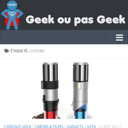
ÉTIQUETÉ :
CUISINE
CADEAUX GEEK
/
CINÉMA & FILMS
/
GADGETS
/
GEEK
14 SEP, 2017