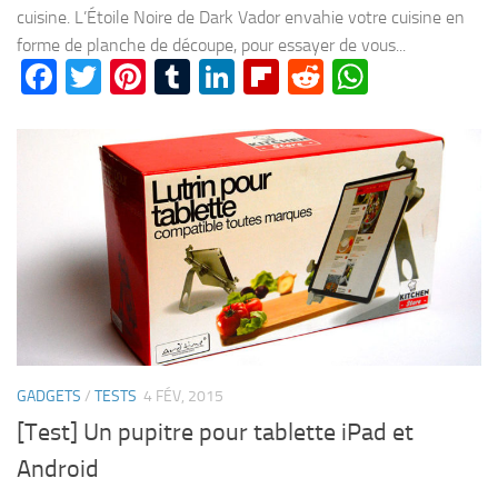
cuisine. L’Étoile Noire de Dark Vador envahie votre cuisine en
forme de planche de découpe, pour essayer de vous...
Facebook
Twitter
Pinterest
Tumblr
LinkedIn
Flipboard
Reddit
WhatsA
GADGETS
/
TESTS
4 FÉV, 2015
[Test] Un pupitre pour tablette iPad et
Android