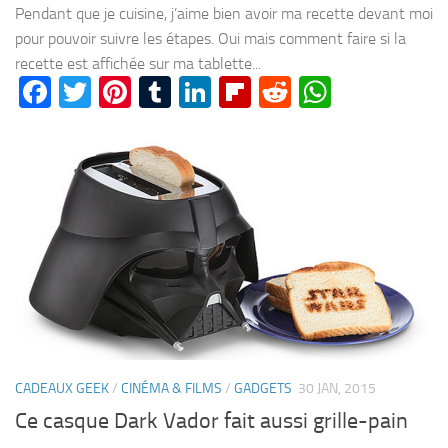
Pendant que je cuisine, j’aime bien avoir ma recette devant moi
pour pouvoir suivre les étapes. Oui mais comment faire si la
recette est affichée sur ma tablette...
Facebook
Twitter
Pinterest
Tumblr
LinkedIn
Flipboard
Reddit
WhatsA
CADEAUX GEEK
/
CINÉMA & FILMS
/
GADGETS
30 JAN, 2015
Ce casque Dark Vador fait aussi grille-pain