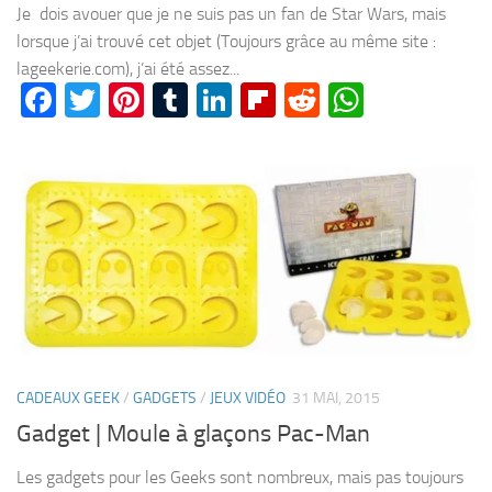
Je dois avouer que je ne suis pas un fan de Star Wars, mais
lorsque j’ai trouvé cet objet (Toujours grâce au même site :
lageekerie.com), j’ai été assez...
Facebook
Twitter
Pinterest
Tumblr
LinkedIn
Flipboard
Reddit
WhatsA
CADEAUX GEEK
/
GADGETS
/
JEUX VIDÉO
31 MAI, 2015
Gadget | Moule à glaçons Pac-Man
Les gadgets pour les Geeks sont nombreux, mais pas toujours