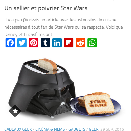
Un sellier et poivrier Star Wars
Il y a peu j’écrivais un article avec les ustensiles de cuisine
nécessaires à tout fan de Star Wars qui se respecte. Voici que
Disney et Lucasfilms ont...
Facebook
Twitter
Pinterest
Tumblr
LinkedIn
Flipboard
Reddit
WhatsA
CADEAUX GEEK
/
CINÉMA & FILMS
/
GADGETS
/
GEEK
29 SEP, 2016