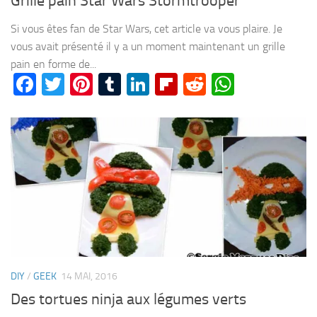
Grille pain Star Wars Stormtrooper
Si vous êtes fan de Star Wars, cet article va vous plaire. Je
vous avait présenté il y a un moment maintenant un grille
pain en forme de...
Facebook
Twitter
Pinterest
Tumblr
LinkedIn
Flipboard
Reddit
WhatsA
DIY
/
GEEK
14 MAI, 2016
Des tortues ninja aux légumes verts