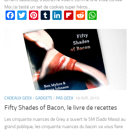
Moi j’ai testé un set de cookies super héros...
Facebook
Twitter
Pinterest
Tumblr
LinkedIn
Flipboard
Reddit
WhatsA
CADEAUX GEEK
/
GADGETS
/
PAS GEEK
18 AVR, 2015
Fifty Shades of Bacon, le livre de recettes
Les cinquante nuances de Grey a ouvert le SM (Sado Maso) au
grand publique, les cinquante nuances du bacon va vous faire