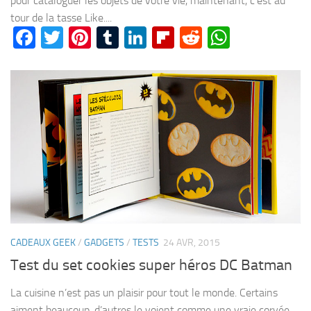
pour cataloguer les objets de votre vie, maintenant, c’est au
tour de la tasse Like....
Facebook
Twitter
Pinterest
Tumblr
LinkedIn
Flipboard
Reddit
WhatsA
CADEAUX GEEK
/
GADGETS
/
TESTS
24 AVR, 2015
Test du set cookies super héros DC Batman
La cuisine n’est pas un plaisir pour tout le monde. Certains
aiment beaucoup, d’autres le voient comme une vraie corvée.