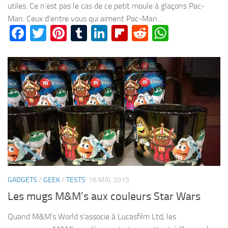
utiles. Ce n’est pas le cas de ce petit moule à glaçons Pac-
Man. Ceux d’entre vous qui aiment Pac-Man...
Facebook
Twitter
Pinterest
Tumblr
LinkedIn
Flipboard
Reddit
WhatsA
GADGETS
/
GEEK
/
TESTS
16 MAI, 2015
Les mugs M&M’s aux couleurs Star Wars
Quand M&M’s World s’associe à Lucasfilm Ltd, les