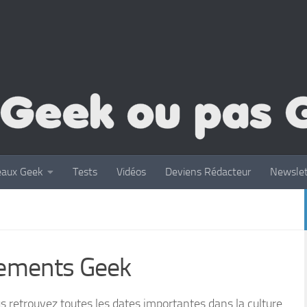
eaux Geek
Tests
Vidéos
Deviens Rédacteur
Newslet
ements Geek
 retrouvez toutes les dates importantes dans la culture