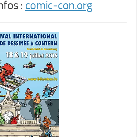
nfos :
comic-con.org