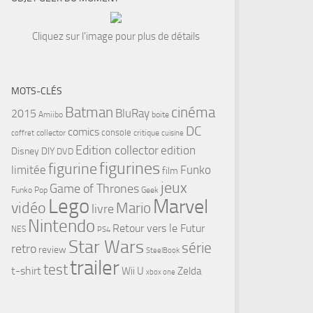
Cliquez sur l'image pour plus de détails
MOTS-CLÉS
cinéma
Batman
BluRay
2015
Amiibo
boite
DC
comics
console
collector
critique
coffret
cuisine
Edition collector
edition
Disney
DIY
DVD
figurines
figurine
limitée
Funko
film
jeux
Game of Thrones
Funko Pop
Geek
Lego
Marvel
vidéo
Mario
livre
Nintendo
Retour vers le Futur
NES
PS4
Star Wars
série
retro
review
SteelBook
trailer
test
t-shirt
Wii U
Zelda
xbox one