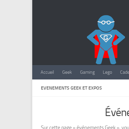
Accueil
Geek
Gaming
Lego
Cad
EVENEMENTS GEEK ET EXPOS
Évén
Sur cette page « événements Geek », vous