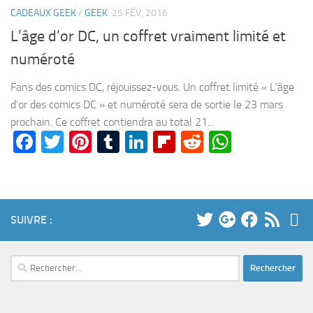
CADEAUX GEEK
/
GEEK
25 FÉV, 2016
L’âge d’or DC, un coffret vraiment limité et
numéroté
Fans des comics DC, réjouissez-vous. Un coffret limité « L’âge
d’or des comics DC » et numéroté sera de sortie le 23 mars
prochain. Ce coffret contiendra au total 21...
Facebook
Twitter
Pinterest
Tumblr
LinkedIn
Flipboard
Reddit
WhatsA
SUIVRE :
Rechercher :