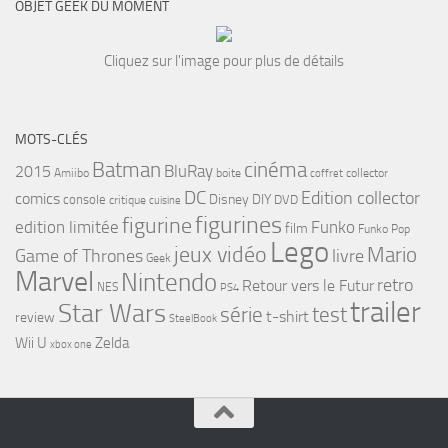
OBJET GEEK DU MOMENT
Cliquez sur l'image pour plus de détails
MOTS-CLÉS
cinéma
Batman
BluRay
2015
Amiibo
boite
collector
coffret
DC
Edition collector
comics
Disney
DIY
console
DVD
critique
cuisine
figurines
figurine
edition limitée
Funko
film
Funko Pop
Lego
jeux vidéo
Mario
Game of Thrones
livre
Geek
Marvel
Nintendo
retro
Retour vers le Futur
NES
PS4
trailer
Star Wars
série
test
t-shirt
review
SteelBook
Wii U
Zelda
xbox one