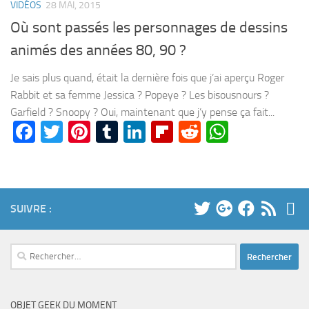
VIDÉOS
28 MAI, 2015
Où sont passés les personnages de dessins
animés des années 80, 90 ?
Je sais plus quand, était la dernière fois que j’ai aperçu Roger
Rabbit et sa femme Jessica ? Popeye ? Les bisousnours ?
Garfield ? Snoopy ? Oui, maintenant que j’y pense ça fait...
Facebook
Twitter
Pinterest
Tumblr
LinkedIn
Flipboard
Reddit
WhatsA
SUIVRE :
Rechercher :
OBJET GEEK DU MOMENT