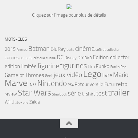
Cliquez sur l'image pour plus de détails
MOTS-CLÉS
cinéma
Batman
BluRay
2015
Amiibo
boite
collector
coffret
DC
Edition collector
comics
Disney
DIY
console
DVD
critique
cuisine
figurines
figurine
edition limitée
Funko
film
Funko Pop
Lego
jeux vidéo
Mario
Game of Thrones
livre
Geek
Marvel
Nintendo
retro
Retour vers le Futur
NES
PS4
trailer
Star Wars
série
test
t-shirt
review
SteelBook
Wii U
Zelda
xbox one