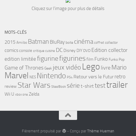
Cliquez sur l'image pour plus de détails
MOTS-CLÉS
cinéma
Batman
BluRay
2015
Amiibo
boite
collector
coffret
DC
Edition collector
comics
Disney
DIY
console
DVD
critique
cuisine
figurines
figurine
edition limitée
Funko
film
Funko Pop
Lego
jeux vidéo
Mario
Game of Thrones
livre
Geek
Marvel
Nintendo
retro
Retour vers le Futur
NES
PS4
trailer
Star Wars
série
test
t-shirt
review
SteelBook
Wii U
Zelda
xbox one
Fièrement propulsé par
- Conçu par
Thème Hueman