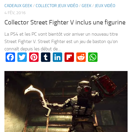
CADEAUX GEEK
/
COLLECTOR JEUX VIDÉO
/
GEEK
/
JEUX VIDÉO
4 FÉV, 2016
Collector Street Fighter V inclus une figurine
La PS4 et les PC vont bientôt voir arriver un nouveau titre
Street Fighter V. Street Fighter est un jeu de baston qu’on
connaît depuis les début de...
Facebook
Twitter
Pinterest
Tumblr
LinkedIn
Flipboard
Reddit
WhatsA