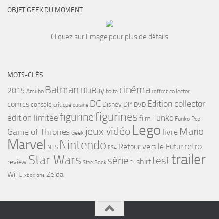
OBJET GEEK DU MOMENT
Cliquez sur l'image pour plus de détails
MOTS-CLÉS
cinéma
Batman
BluRay
2015
Amiibo
boite
collector
coffret
DC
Edition collector
comics
Disney
DIY
console
DVD
critique
cuisine
figurines
figurine
edition limitée
Funko
film
Funko Pop
Lego
jeux vidéo
Mario
Game of Thrones
livre
Geek
Marvel
Nintendo
retro
Retour vers le Futur
NES
PS4
trailer
Star Wars
série
test
t-shirt
review
SteelBook
Wii U
Zelda
xbox one