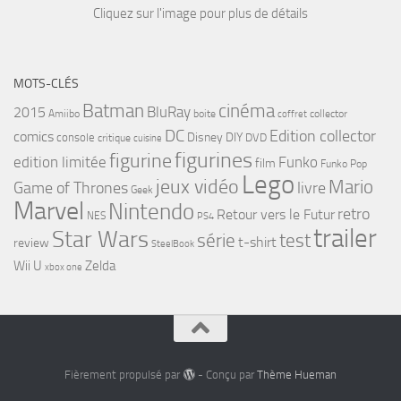
Cliquez sur l'image pour plus de détails
MOTS-CLÉS
cinéma
Batman
BluRay
2015
Amiibo
boite
collector
coffret
DC
Edition collector
comics
Disney
DIY
console
DVD
critique
cuisine
figurines
figurine
edition limitée
Funko
film
Funko Pop
Lego
jeux vidéo
Mario
Game of Thrones
livre
Geek
Marvel
Nintendo
retro
Retour vers le Futur
NES
PS4
trailer
Star Wars
série
test
t-shirt
review
SteelBook
Wii U
Zelda
xbox one
Fièrement propulsé par
- Conçu par
Thème Hueman