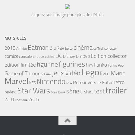
Cliquez sur l'image pour plus de détails
MOTS-CLÉS
cinéma
Batman
BluRay
2015
Amiibo
boite
collector
coffret
DC
Edition collector
comics
Disney
DIY
console
DVD
critique
cuisine
figurines
figurine
edition limitée
Funko
film
Funko Pop
Lego
jeux vidéo
Mario
Game of Thrones
livre
Geek
Marvel
Nintendo
retro
Retour vers le Futur
NES
PS4
trailer
Star Wars
série
test
t-shirt
review
SteelBook
Wii U
Zelda
xbox one