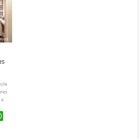
es
cile
ores
 a
n
oard
ddit
WhatsApp