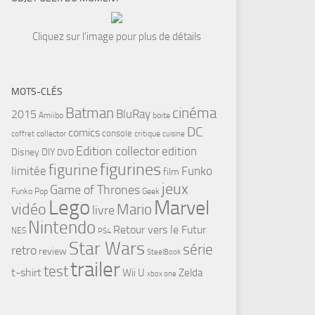
Cliquez sur l'image pour plus de détails
MOTS-CLÉS
cinéma
Batman
BluRay
2015
Amiibo
boite
DC
comics
console
collector
critique
coffret
cuisine
Edition collector
edition
Disney
DIY
DVD
figurines
figurine
limitée
Funko
film
jeux
Game of Thrones
Funko Pop
Geek
Lego
Marvel
vidéo
Mario
livre
tsApp
Nintendo
Retour vers le Futur
NES
PS4
Star Wars
série
retro
review
SteelBook
trailer
test
t-shirt
Wii U
Zelda
xbox one