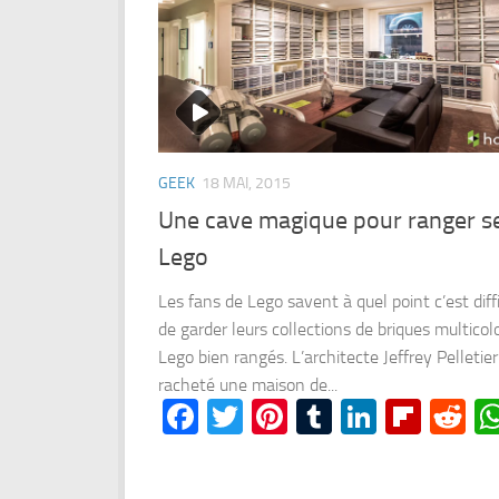
GEEK
18 MAI, 2015
Une cave magique pour ranger s
Lego
Les fans de Lego savent à quel point c’est diffi
de garder leurs collections de briques multicol
Lego bien rangés. L’architecte Jeffrey Pelletier
racheté une maison de...
Facebook
Twitter
Pinterest
Tumblr
LinkedI
Flipb
Re