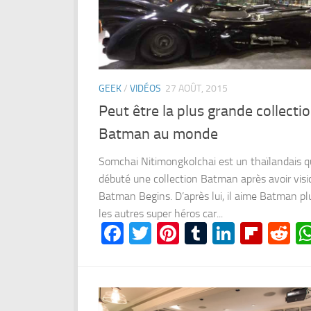
GEEK
/
VIDÉOS
27 AOÛT, 2015
Peut être la plus grande collecti
Batman au monde
Somchai Nitimongkolchai est un thaïlandais q
débuté une collection Batman après avoir vis
Batman Begins. D’après lui, il aime Batman pl
les autres super héros car...
Facebook
Twitter
Pinterest
Tumblr
LinkedI
Flipb
Re