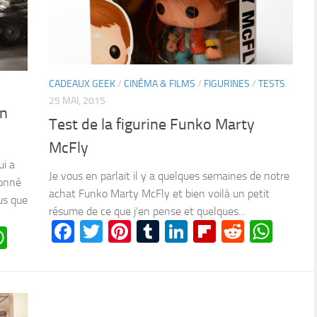
CADEAUX GEEK
/
CINÉMA & FILMS
/
FIGURINES
/
TESTS
25 MAI, 2015
on
Test de la figurine Funko Marty
McFly
ui a
Je vous en parlait il y a quelques semaines de notre
ionné
achat Funko Marty McFly et bien voilà un petit
us que
résume de ce que j’en pense et quelques...
Facebook
Twitter
Pinterest
Tumblr
LinkedIn
Flipboard
Reddit
Wha
n
oard
ddit
WhatsApp