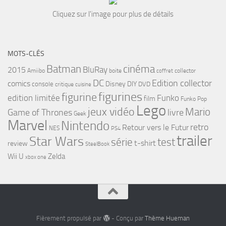
Cliquez sur l'image pour plus de détails
MOTS-CLÉS
cinéma
Batman
BluRay
2015
Amiibo
boite
collector
coffret
DC
Edition collector
comics
Disney
DIY
console
DVD
critique
cuisine
figurines
figurine
edition limitée
Funko
film
Funko Pop
Lego
jeux vidéo
Mario
Game of Thrones
livre
Geek
Marvel
Nintendo
retro
Retour vers le Futur
NES
PS4
trailer
Star Wars
série
test
t-shirt
review
SteelBook
Wii U
Zelda
xbox one
Fièrement propulsé par
- Conçu par
Thème Hueman