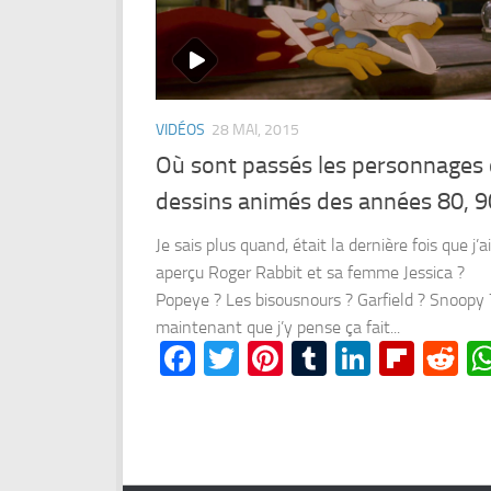
VIDÉOS
28 MAI, 2015
Où sont passés les personnages
dessins animés des années 80, 9
Je sais plus quand, était la dernière fois que j’ai
aperçu Roger Rabbit et sa femme Jessica ?
Popeye ? Les bisousnours ? Garfield ? Snoopy 
maintenant que j’y pense ça fait...
Facebook
Twitter
Pinterest
Tumblr
LinkedI
Flipb
Re