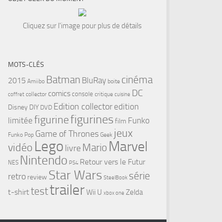
Cliquez sur l'image pour plus de détails
MOTS-CLÉS
cinéma
Batman
BluRay
2015
Amiibo
boite
DC
comics
console
collector
critique
coffret
cuisine
Edition collector
edition
Disney
DIY
DVD
figurines
figurine
limitée
Funko
film
jeux
Game of Thrones
Funko Pop
Geek
Lego
Marvel
vidéo
Mario
livre
Nintendo
Retour vers le Futur
NES
PS4
Star Wars
série
retro
review
SteelBook
trailer
test
t-shirt
Wii U
Zelda
xbox one