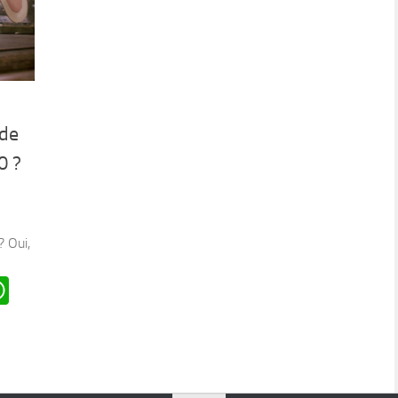
 de
0 ?
? Oui,
n
oard
ddit
WhatsApp