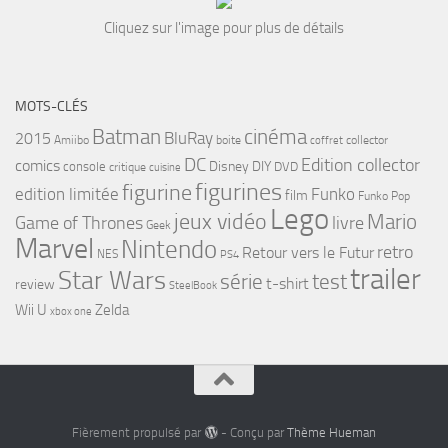
Cliquez sur l'image pour plus de détails
MOTS-CLÉS
cinéma
Batman
BluRay
2015
Amiibo
boite
collector
coffret
DC
Edition collector
comics
Disney
DIY
console
DVD
critique
cuisine
figurines
figurine
edition limitée
Funko
film
Funko Pop
Lego
jeux vidéo
Mario
Game of Thrones
livre
Geek
Marvel
Nintendo
retro
Retour vers le Futur
NES
PS4
trailer
Star Wars
série
test
t-shirt
review
SteelBook
Wii U
Zelda
xbox one
Fièrement propulsé par
- Conçu par
Thème Hueman