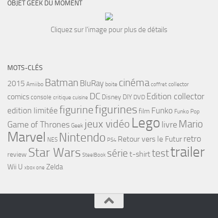
OBJET GEEK DU MOMENT
Cliquez sur l'image pour plus de détails
MOTS-CLÉS
cinéma
Batman
BluRay
2015
Amiibo
boite
collector
coffret
DC
Edition collector
comics
Disney
DIY
console
DVD
critique
cuisine
figurines
figurine
edition limitée
Funko
film
Funko Pop
Lego
jeux vidéo
Mario
Game of Thrones
livre
Geek
Marvel
Nintendo
retro
Retour vers le Futur
NES
PS4
trailer
Star Wars
série
test
t-shirt
review
SteelBook
Wii U
Zelda
xbox one