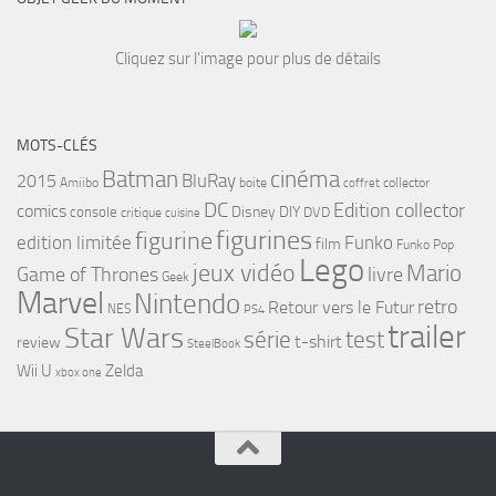
Cliquez sur l'image pour plus de détails
MOTS-CLÉS
cinéma
Batman
BluRay
2015
Amiibo
boite
collector
coffret
DC
Edition collector
comics
Disney
DIY
console
DVD
critique
cuisine
figurines
figurine
edition limitée
Funko
film
Funko Pop
Lego
jeux vidéo
Mario
Game of Thrones
livre
Geek
Marvel
Nintendo
retro
Retour vers le Futur
NES
PS4
trailer
Star Wars
série
test
t-shirt
review
SteelBook
Wii U
Zelda
xbox one