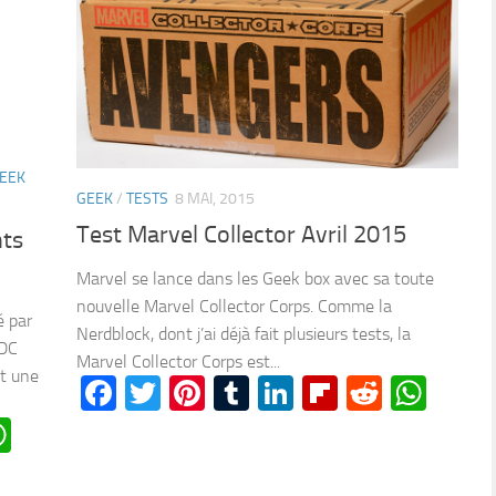
EEK
GEEK
/
TESTS
8 MAI, 2015
Test Marvel Collector Avril 2015
nts
Marvel se lance dans les Geek box avec sa toute
nouvelle Marvel Collector Corps. Comme la
é par
Nerdblock, dont j’ai déjà fait plusieurs tests, la
 DC
Marvel Collector Corps est...
st une
Facebook
Twitter
Pinterest
Tumblr
LinkedIn
Flipboard
Reddit
Wha
n
oard
ddit
WhatsApp