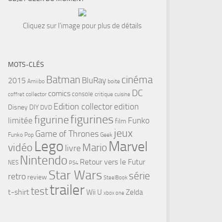
Cliquez sur l'image pour plus de détails
MOTS-CLÉS
cinéma
Batman
BluRay
2015
Amiibo
boite
DC
comics
console
collector
critique
coffret
cuisine
Edition collector
edition
Disney
DIY
DVD
figurines
figurine
limitée
Funko
film
jeux
Game of Thrones
Funko Pop
Geek
Lego
Marvel
vidéo
Mario
livre
tsApp
Nintendo
Retour vers le Futur
NES
PS4
Star Wars
série
retro
review
SteelBook
trailer
test
t-shirt
Wii U
Zelda
xbox one