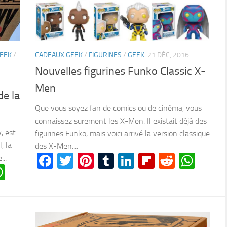
EEK
/
CADEAUX GEEK
/
FIGURINES
/
GEEK
21 DÉC, 2016
Nouvelles figurines Funko Classic X-
Men
de la
Que vous soyez fan de comics ou de cinéma, vous
connaissez surement les X-Men. Il existait déjà des
, est
figurines Funko, mais voici arrivé la version classique
, la
des X-Men....
Facebook
Twitter
Pinterest
Tumblr
LinkedIn
Flipboard
Reddit
Wha
...
n
oard
ddit
WhatsApp