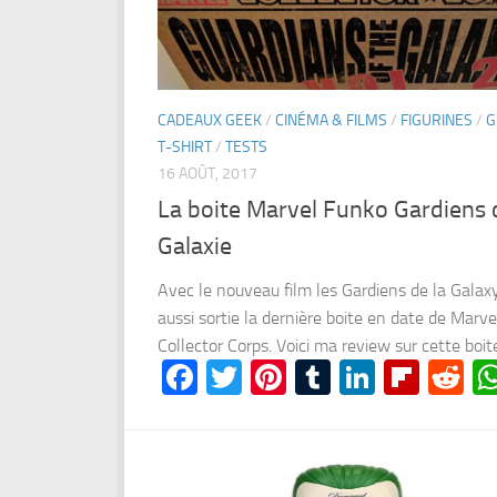
CADEAUX GEEK
/
CINÉMA & FILMS
/
FIGURINES
/
G
T-SHIRT
/
TESTS
16 AOÛT, 2017
La boite Marvel Funko Gardiens 
Galaxie
Avec le nouveau film les Gardiens de la Galaxy
aussi sortie la dernière boite en date de Marvel
Collector Corps. Voici ma review sur cette boite
Facebook
Twitter
Pinterest
Tumblr
LinkedI
Flipb
Re