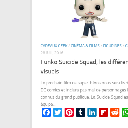
CADEAUX GEEK
/
CINÉMA & FILMS
/
FIGURINES
/
G
28 JUIL, 2016
Funko Suicide Squad, les différe
visuels
Le prochain film de super-héros nous sera livr
DC comics et inclura pas mal de personnages
connus du grand publique. La Suicide Squad e
équipe...
Facebook
Twitter
Pinterest
Tumblr
LinkedI
Flipb
Re