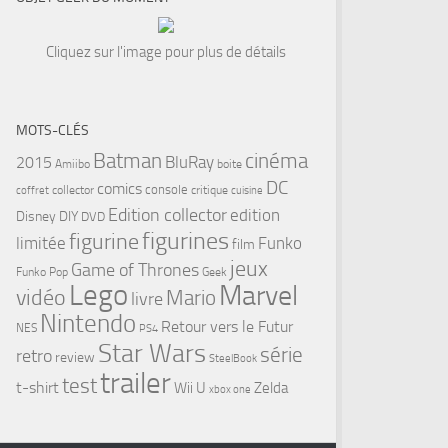
Cliquez sur l'image pour plus de détails
MOTS-CLÉS
cinéma
Batman
BluRay
2015
Amiibo
boite
DC
comics
console
collector
critique
coffret
cuisine
Edition collector
edition
Disney
DIY
DVD
figurines
figurine
limitée
Funko
film
jeux
Game of Thrones
Funko Pop
Geek
Lego
Marvel
vidéo
Mario
livre
Nintendo
Retour vers le Futur
tsApp
NES
PS4
Star Wars
série
retro
review
SteelBook
trailer
test
t-shirt
Wii U
Zelda
xbox one