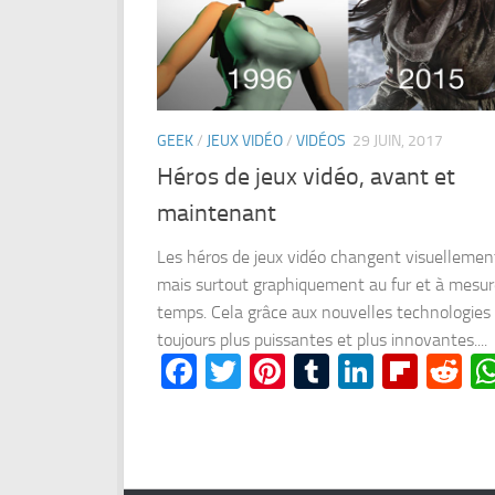
GEEK
/
JEUX VIDÉO
/
VIDÉOS
29 JUIN, 2017
Héros de jeux vidéo, avant et
maintenant
Les héros de jeux vidéo changent visuellemen
mais surtout graphiquement au fur et à mesur
temps. Cela grâce aux nouvelles technologies
toujours plus puissantes et plus innovantes....
Facebook
Twitter
Pinterest
Tumblr
LinkedI
Flipb
Re