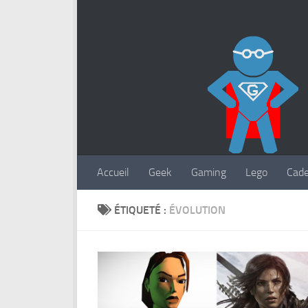
Accueil
Geek
Gaming
Lego
Cad
ÉTIQUETÉ :
ÉVOLUTION