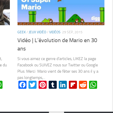
GEEK
/
JEUX VIDÉO
/
VIDÉOS
29 SEP, 2015
Vidéo | L’évolution de Mario en 30
ans
Si vous aimez ce genre d’articles, LIKEZ la page
t,
Facebook ou SUIVEZ nous sur Twitter ou Google
e du
Plus. Merci Mario vient de fêter ses 30 ans il y a
pas longtemps,...
Facebook
Twitter
Pinterest
Tumblr
LinkedIn
Flipboard
Reddit
Wha
n
oard
ddit
WhatsApp