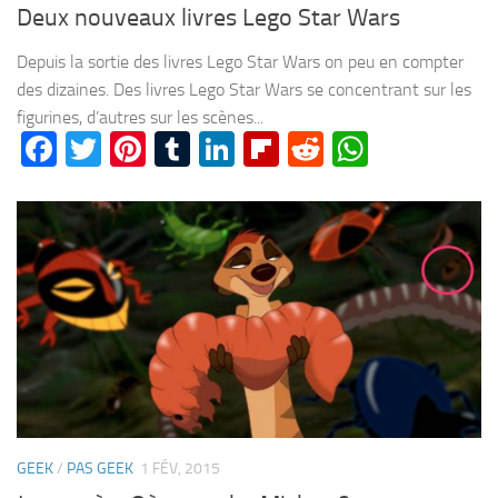
Deux nouveaux livres Lego Star Wars
Depuis la sortie des livres Lego Star Wars on peu en compter
des dizaines. Des livres Lego Star Wars se concentrant sur les
figurines, d’autres sur les scènes...
Facebook
Twitter
Pinterest
Tumblr
LinkedIn
Flipboard
Reddit
WhatsA
GEEK
/
PAS GEEK
1 FÉV, 2015