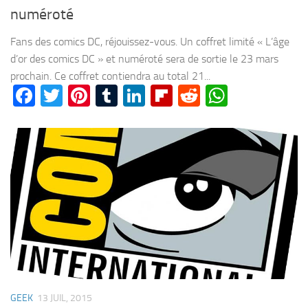
numéroté
Fans des comics DC, réjouissez-vous. Un coffret limité « L’âge
d’or des comics DC » et numéroté sera de sortie le 23 mars
prochain. Ce coffret contiendra au total 21...
Facebook
Twitter
Pinterest
Tumblr
LinkedIn
Flipboard
Reddit
WhatsA
GEEK
13 JUIL, 2015