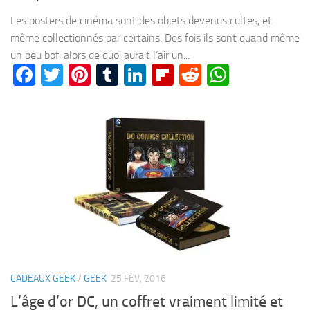
Les posters de cinéma sont des objets devenus cultes, et
même collectionnés par certains. Des fois ils sont quand même
un peu bof, alors de quoi aurait l’air un...
Facebook
Twitter
Pinterest
Tumblr
LinkedIn
Flipboard
Reddit
WhatsA
CADEAUX GEEK
/
GEEK
25 FÉV, 2016
L’âge d’or DC, un coffret vraiment limité et