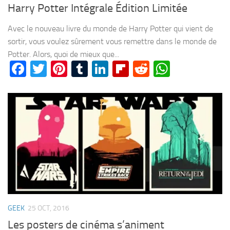
Harry Potter Intégrale Édition Limitée
Avec le nouveau livre du monde de Harry Potter qui vient de
sortir, vous voulez sûrement vous remettre dans le monde de
Potter. Alors, quoi de mieux que...
Facebook
Twitter
Pinterest
Tumblr
LinkedIn
Flipboard
Reddit
WhatsA
GEEK
25 OCT, 2016
Les posters de cinéma s’animent