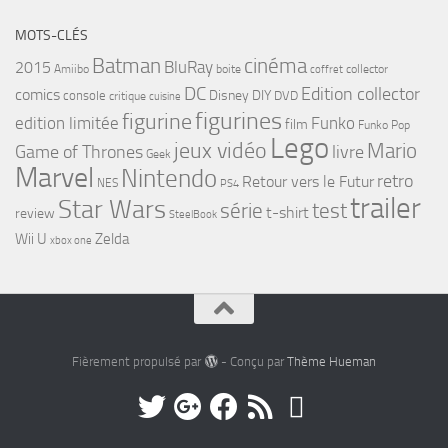
MOTS-CLÉS
cinéma
Batman
BluRay
2015
Amiibo
boite
collector
coffret
DC
Edition collector
comics
Disney
DIY
console
DVD
critique
cuisine
figurines
figurine
edition limitée
Funko
film
Funko Pop
Lego
jeux vidéo
Mario
Game of Thrones
livre
Geek
Marvel
Nintendo
retro
Retour vers le Futur
NES
PS4
trailer
Star Wars
série
test
t-shirt
review
SteelBook
Wii U
Zelda
xbox one
Fièrement propulsé par
- Conçu par
Thème Hueman