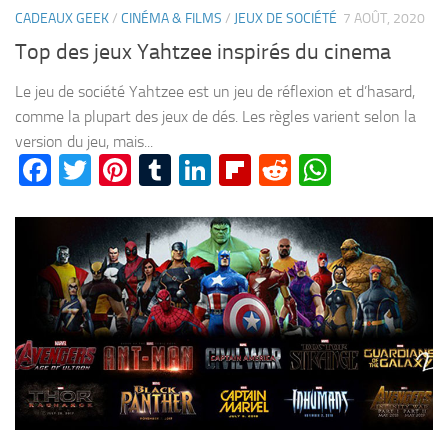
CADEAUX GEEK
/
CINÉMA & FILMS
/
JEUX DE SOCIÉTÉ
7 AOÛT, 2020
Top des jeux Yahtzee inspirés du cinema
Le jeu de société Yahtzee est un jeu de réflexion et d’hasard,
comme la plupart des jeux de dés. Les règles varient selon la
version du jeu, mais...
Facebook
Twitter
Pinterest
Tumblr
LinkedIn
Flipboard
Reddit
WhatsA