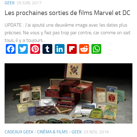
GEEK
29 JUIN, 2017
Les prochaines sorties de films Marvel et DC
UPDATE : J’ai ajouté une deuxième image avec les dates plus
précises. Ne vous y fiez pas trop par contre, car comme on sait
tous, il y a toujours...
Facebook
Twitter
Pinterest
Tumblr
LinkedIn
Flipboard
Reddit
WhatsA
CADEAUX GEEK
/
CINÉMA & FILMS
/
GEEK
29 NOV, 2016