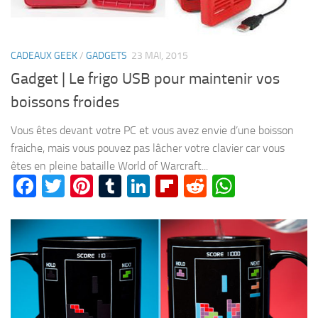
CADEAUX GEEK
/
GADGETS
23 MAI, 2015
Gadget | Le frigo USB pour maintenir vos
boissons froides
Vous êtes devant votre PC et vous avez envie d’une boisson
fraiche, mais vous pouvez pas lâcher votre clavier car vous
êtes en pleine bataille World of Warcraft...
Facebook
Twitter
Pinterest
Tumblr
LinkedIn
Flipboard
Reddit
WhatsA