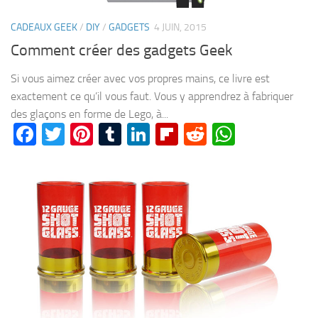
CADEAUX GEEK
/
DIY
/
GADGETS
4 JUIN, 2015
Comment créer des gadgets Geek
Si vous aimez créer avec vos propres mains, ce livre est
exactement ce qu’il vous faut. Vous y apprendrez à fabriquer
des glaçons en forme de Lego, à...
Facebook
Twitter
Pinterest
Tumblr
LinkedIn
Flipboard
Reddit
WhatsA