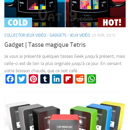
COLLECTOR JEUX VIDÉO
/
GADGETS
/
JEUX VIDÉO
25 AVR, 2015
Gadget | Tasse magique Tetris
Je vous ai présenté quelques tasses Geek jusqu’à présent, mais
celle-ci est de loin la plus originale jusqu’à ce jour. En versant
votre boisson chaude, que ce soit café...
Facebook
Twitter
Pinterest
Tumblr
LinkedIn
Flipboard
Reddit
WhatsA