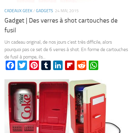
CADEAUX GEEK
/
GADGETS
24 MAI, 2015
Gadget | Des verres à shot cartouches de
fusil
Un cadeau original, de nos jours c’est très difficile, alors
pourquoi pas ce set de 6 verres à shot. En forme de cartouches
de fusil à pompe, ils...
Facebook
Twitter
Pinterest
Tumblr
LinkedIn
Flipboard
Reddit
WhatsA