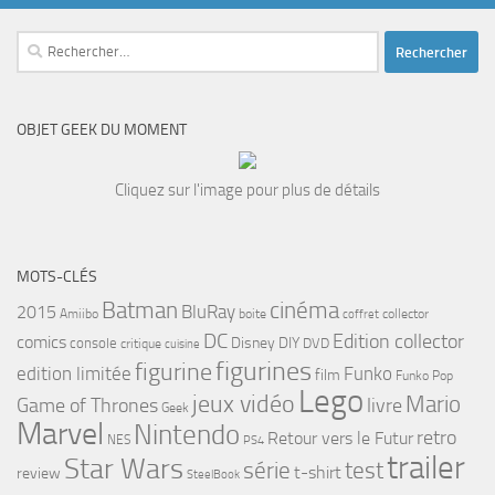
Rechercher :
OBJET GEEK DU MOMENT
Cliquez sur l'image pour plus de détails
MOTS-CLÉS
cinéma
Batman
BluRay
2015
Amiibo
boite
collector
coffret
DC
Edition collector
comics
Disney
DIY
console
DVD
critique
cuisine
figurines
figurine
edition limitée
Funko
film
Funko Pop
Lego
jeux vidéo
Mario
Game of Thrones
livre
Geek
Marvel
Nintendo
retro
Retour vers le Futur
NES
PS4
trailer
Star Wars
série
test
t-shirt
review
SteelBook