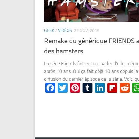
GEEK
/
VIDÉOS
22 NOV, 2015
Remake du générique FRIENDS 
des hamsters
La série Friends fait encore parler d’elle, mêm
après 10 ans. Oui ça fait déjà 10 ans depuis la
diffusion du dernier épisode de la série. Voici qu
Facebook
Twitter
Pinterest
Tumblr
LinkedI
Flipb
Re