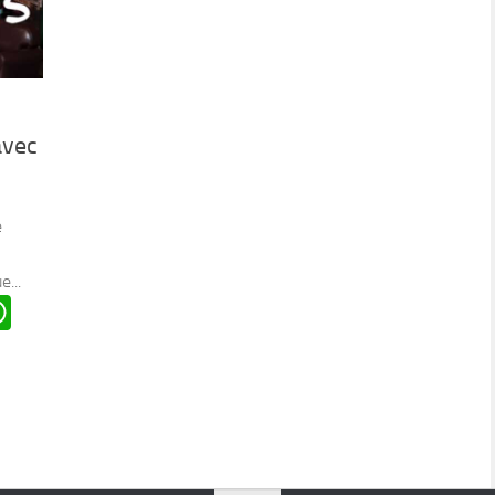
avec
e
e...
n
oard
ddit
WhatsApp