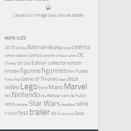
Cliquez sur l'image pour plus de détails
MOTS-CLÉS
cinéma
Batman
BluRay
2015
Amiibo
boite
DC
comics
console
collector
critique
coffret
cuisine
Edition collector
edition
Disney
DIY
DVD
figurines
figurine
limitée
Funko
film
jeux
Game of Thrones
Funko Pop
Geek
Lego
Marvel
vidéo
Mario
livre
Nintendo
Retour vers le Futur
NES
PS4
Star Wars
série
retro
review
SteelBook
trailer
test
t-shirt
Wii U
Zelda
xbox one