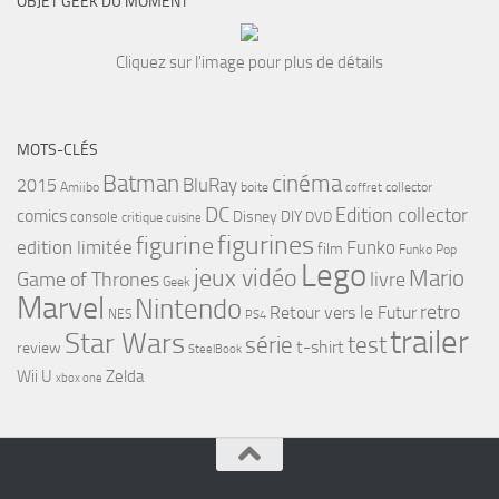
OBJET GEEK DU MOMENT
Cliquez sur l'image pour plus de détails
MOTS-CLÉS
cinéma
Batman
BluRay
2015
Amiibo
boite
collector
coffret
DC
Edition collector
comics
Disney
DIY
console
DVD
critique
cuisine
figurines
figurine
edition limitée
Funko
film
Funko Pop
Lego
jeux vidéo
Mario
Game of Thrones
livre
Geek
Marvel
Nintendo
retro
Retour vers le Futur
NES
PS4
trailer
Star Wars
série
test
t-shirt
review
SteelBook
Wii U
Zelda
xbox one