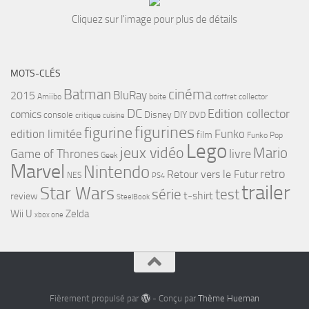
Cliquez sur l'image pour plus de détails
MOTS-CLÉS
cinéma
Batman
BluRay
2015
Amiibo
boite
collector
coffret
DC
Edition collector
comics
Disney
DIY
console
DVD
critique
cuisine
figurines
figurine
edition limitée
Funko
film
Funko Pop
Lego
jeux vidéo
Mario
Game of Thrones
livre
Geek
Marvel
Nintendo
retro
Retour vers le Futur
NES
PS4
trailer
Star Wars
série
test
t-shirt
review
SteelBook
Wii U
Zelda
xbox one
Fièrement propulsé par
- Conçu par
Thème Hueman