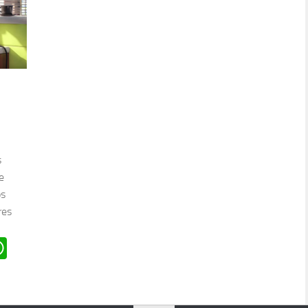
s
e
os
res
n
oard
ddit
WhatsApp