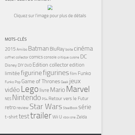
Cliquez sur l'image pour plus de détails
MOTS-CLÉS
cinéma
Batman
BluRay
2015
Amiibo
boite
DC
comics
console
collector
critique
coffret
cuisine
Edition collector
edition
Disney
DIY
DVD
figurines
figurine
limitée
Funko
film
jeux
Game of Thrones
Funko Pop
Geek
Lego
Marvel
vidéo
Mario
livre
Nintendo
Retour vers le Futur
NES
PS4
Star Wars
série
retro
review
SteelBook
trailer
test
t-shirt
Wii U
Zelda
xbox one