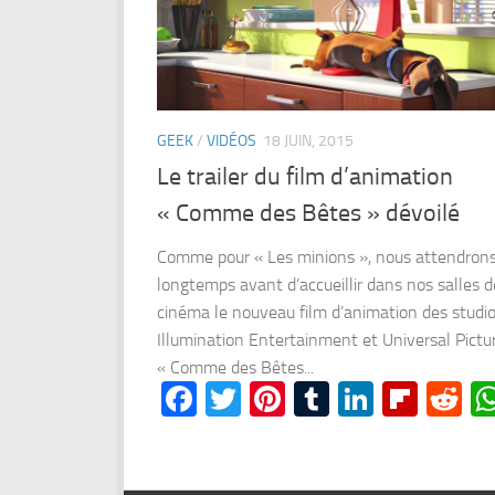
GEEK
/
VIDÉOS
18 JUIN, 2015
Le trailer du film d’animation
« Comme des Bêtes » dévoilé
Comme pour « Les minions », nous attendron
longtemps avant d’accueillir dans nos salles d
cinéma le nouveau film d’animation des studi
Illumination Entertainment et Universal Pictu
« Comme des Bêtes...
Facebook
Twitter
Pinterest
Tumblr
LinkedI
Flipb
Re