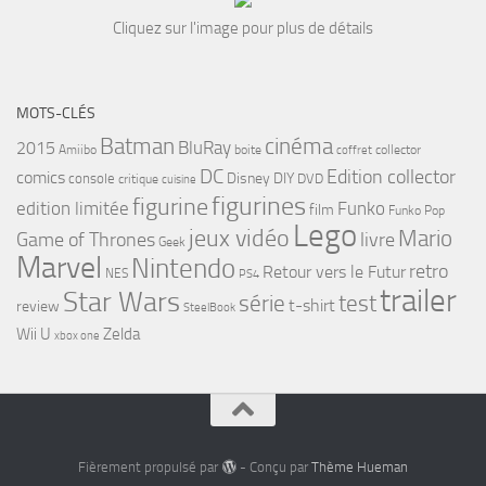
Cliquez sur l'image pour plus de détails
MOTS-CLÉS
cinéma
Batman
BluRay
2015
Amiibo
boite
collector
coffret
DC
Edition collector
comics
Disney
DIY
console
DVD
critique
cuisine
figurines
figurine
edition limitée
Funko
film
Funko Pop
Lego
jeux vidéo
Mario
Game of Thrones
livre
Geek
Marvel
Nintendo
retro
Retour vers le Futur
NES
PS4
trailer
Star Wars
série
test
t-shirt
review
SteelBook
Wii U
Zelda
xbox one
Fièrement propulsé par
- Conçu par
Thème Hueman