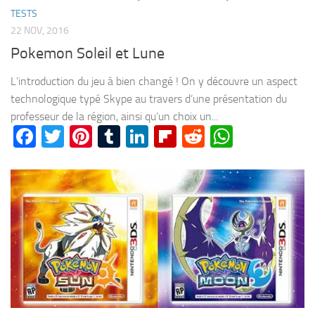
TESTS
22 NOV, 2016
Pokemon Soleil et Lune
L’introduction du jeu à bien changé ! On y découvre un aspect
technologique typé Skype au travers d’une présentation du
professeur de la région, ainsi qu’un choix un...
Facebook
Twitter
Pinterest
Tumblr
LinkedIn
Flipboard
Reddit
WhatsA