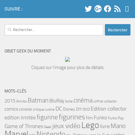
SUIVRE :
Rechercher :
OBJET GEEK DU MOMENT
Cliquez sur l'image pour plus de détails
MOTS-CLÉS
cinéma
Batman
BluRay
2015
Amiibo
boite
collector
coffret
DC
Edition collector
comics
Disney
DIY
console
DVD
critique
cuisine
figurines
figurine
edition limitée
Funko
film
Funko Pop
Lego
jeux vidéo
Mario
Game of Thrones
livre
Geek
Marvel
Nintendo