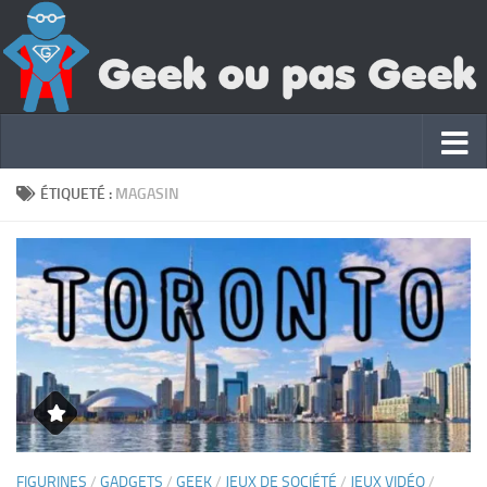
ÉTIQUETÉ :
MAGASIN
FIGURINES
/
GADGETS
/
GEEK
/
JEUX DE SOCIÉTÉ
/
JEUX VIDÉO
/