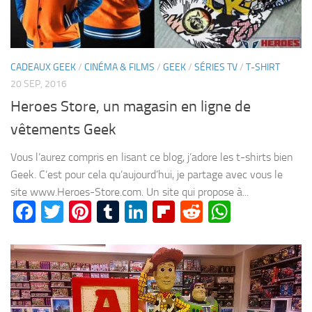
CADEAUX GEEK
/
CINÉMA & FILMS
/
GEEK
/
SÉRIES TV
/
T-SHIRT
20 SEP, 2016
Heroes Store, un magasin en ligne de
vêtements Geek
Vous l’aurez compris en lisant ce blog, j’adore les t-shirts bien
Geek. C’est pour cela qu’aujourd’hui, je partage avec vous le
site www.Heroes-Store.com. Un site qui propose à...
Facebook
Twitter
Pinterest
Tumblr
LinkedIn
Flipboard
Reddit
WhatsA