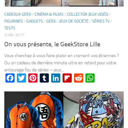
CADEAUX GEEK
/
CINÉMA & FILMS
/
COLLECTOR JEUX VIDÉO
/
FIGURINES
/
GADGETS
/
GEEK
/
JEUX DE SOCIÉTÉ
/
SÉRIES TV
/
TESTS
5 JAN, 2017
On vous présente, le GeekStore Lille
Vous cherchez à vous faire plaisir en cramant vos étrennes ?
Ou un cadeau de dernière minute ultra en retard pour votre
entourage fou de séries – jeux...
Facebook
Twitter
Pinterest
Tumblr
LinkedIn
Flipboard
Reddit
WhatsA