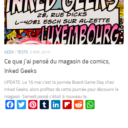
GEEK
/
TESTS
5 MAI, 2015
Ce que j’ai pensé du magasin de comics,
Inked Geeks
UPDATE: Le 16 mai c’est la journée Board Game Day chez
Inked Geeks, alors profitez de cette journée pour découvrir le
magasin. Samedi passé c’était à nouveau le...
Facebook
Twitter
Pinterest
Tumblr
LinkedIn
Flipboard
Reddit
WhatsA