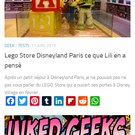
GEEK
/
TESTS
17 JUIN, 2015
Lego Store Disneyland Paris ce que Lili en a
pensé
Après un petit séjour à Disneyland Paris, je ne pouvais pas ne
pas vous parler du LEGO Store qui a ouvert ses portes à Disney
Village en février...
Facebook
Twitter
Pinterest
Tumblr
LinkedIn
Flipboard
Reddit
WhatsA