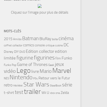
Cliquez sur l'image pour plus de détails
MOTS-CLÉS
cinéma
Batman
BluRay
2015
Amiibo
boite
DC
comics
console
collector
critique
coffret
cuisine
Edition collector
edition
Disney
DIY
DVD
figurines
figurine
limitée
Funko
film
jeux
Game of Thrones
Funko Pop
Geek
Lego
Marvel
vidéo
Mario
livre
Nintendo
Retour vers le Futur
NES
PS4
Star Wars
série
retro
review
SteelBook
trailer
test
t-shirt
Wii U
Zelda
xbox one