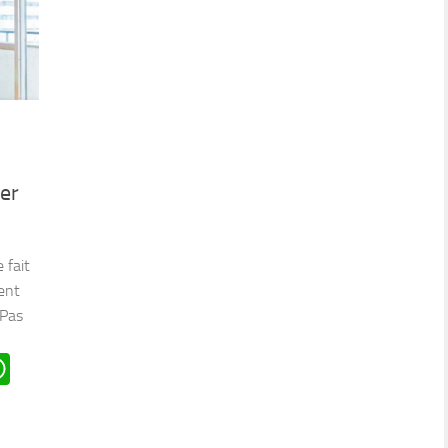
er
 fait
ent
 Pas
n
oard
ddit
WhatsApp