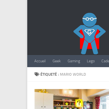
Accueil
Geek
Gaming
Lego
Cad
ÉTIQUETÉ :
MARIO WORLD