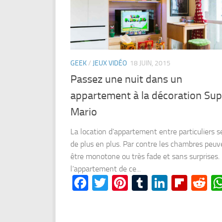
GEEK
/
JEUX VIDÉO
18 JUIN, 2015
Passez une nuit dans un
appartement à la décoration Sup
Mario
La location d’appartement entre particuliers se
de plus en plus. Par contre les chambres peuv
être monotone ou très fade et sans surprises.
l’appartement de ce...
Facebook
Twitter
Pinterest
Tumblr
LinkedI
Flipb
Re