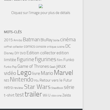
Cliquez sur l'image pour plus de détails
MOTS-CLÉS
cinéma
Batman
BluRay
2015
Amiibo
boite
DC
comics
console
collector
critique
coffret
cuisine
Edition collector
edition
Disney
DIY
DVD
figurines
figurine
limitée
Funko
film
jeux
Game of Thrones
Funko Pop
Geek
Lego
Marvel
vidéo
Mario
livre
Nintendo
Retour vers le Futur
NES
PS4
Star Wars
série
retro
review
SteelBook
trailer
test
t-shirt
Wii U
Zelda
xbox one