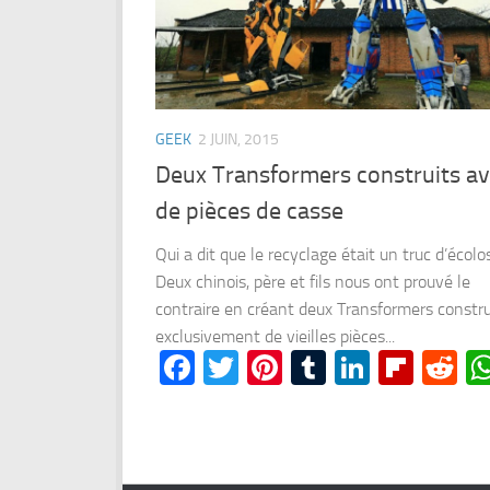
GEEK
2 JUIN, 2015
Deux Transformers construits a
de pièces de casse
Qui a dit que le recyclage était un truc d’écolo
Deux chinois, père et fils nous ont prouvé le
contraire en créant deux Transformers constru
exclusivement de vieilles pièces...
Facebook
Twitter
Pinterest
Tumblr
LinkedI
Flipb
Re