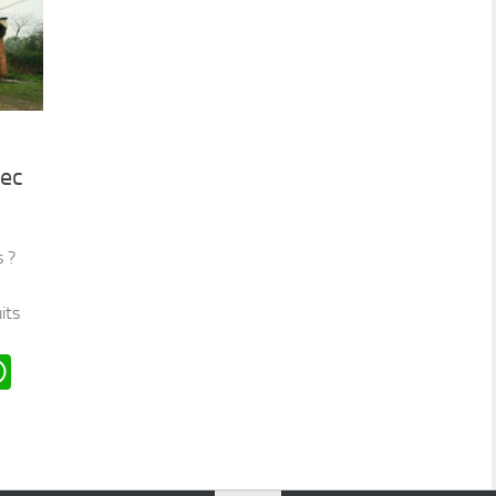
vec
s ?
its
n
oard
ddit
WhatsApp