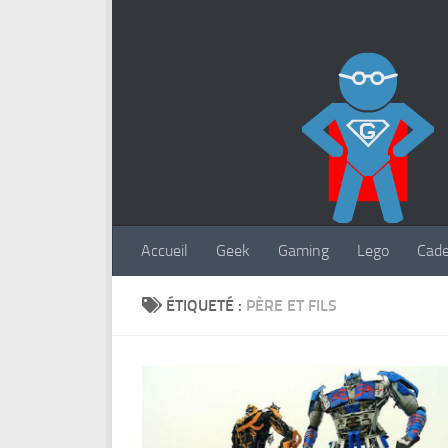
Accueil
Geek
Gaming
Lego
Cad
ÉTIQUETÉ :
PÈRE ET FILS