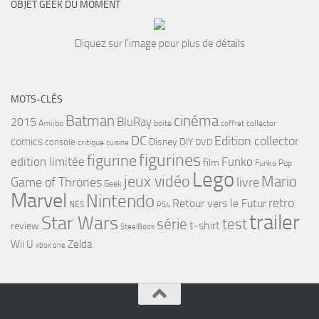
OBJET GEEK DU MOMENT
Cliquez sur l'image pour plus de détails
MOTS-CLÉS
cinéma
Batman
BluRay
2015
Amiibo
boite
collector
coffret
DC
Edition collector
comics
Disney
DIY
console
DVD
critique
cuisine
figurines
figurine
edition limitée
Funko
film
Funko Pop
Lego
jeux vidéo
Mario
Game of Thrones
livre
Geek
Marvel
Nintendo
retro
Retour vers le Futur
NES
PS4
trailer
Star Wars
série
test
t-shirt
review
SteelBook
Wii U
Zelda
xbox one