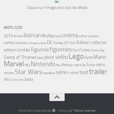
Cliquez sur l'image pour plus de détails
MOTS-CLÉS
cinéma
Batman
BluRay
2015
Amiibo
boite
collector
coffret
DC
Edition collector
comics
Disney
DIY
console
DVD
critique
cuisine
figurines
figurine
edition limitée
Funko
film
Funko Pop
Lego
jeux vidéo
Mario
Game of Thrones
livre
Geek
Marvel
Nintendo
retro
Retour vers le Futur
NES
PS4
trailer
Star Wars
série
test
t-shirt
review
SteelBook
Wii U
Zelda
xbox one
Fièrement propulsé par
- Conçu par
Thème Hueman