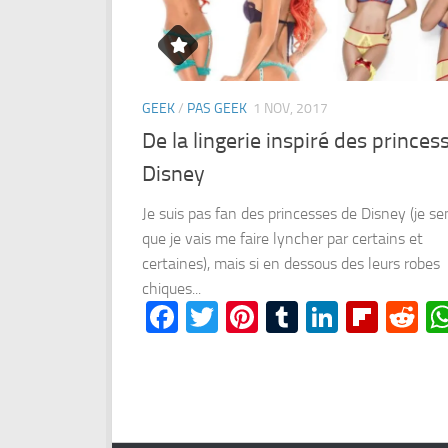
GEEK
/
PAS GEEK
1 NOV, 2017
De la lingerie inspiré des princes
Disney
Je suis pas fan des princesses de Disney (je se
que je vais me faire lyncher par certains et
certaines), mais si en dessous des leurs robes
chiques...
Facebook
Twitter
Pinterest
Tumblr
LinkedI
Flipb
Re