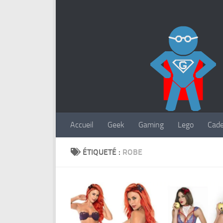
Accueil
Geek
Gaming
Lego
Cad
ÉTIQUETÉ :
ROBE