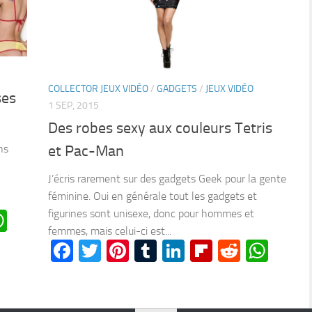
COLLECTOR JEUX VIDÉO
/
GADGETS
/
JEUX VIDÉO
ses
1 SEP, 2015
Des robes sexy aux couleurs Tetris
ns
et Pac-Man
J’écris rarement sur des gadgets Geek pour la gente
féminine. Oui en générale tout les gadgets et
figurines sont unisexe, donc pour hommes et
n
oard
ddit
WhatsApp
femmes, mais celui-ci est...
Facebook
Twitter
Pinterest
Tumblr
LinkedIn
Flipboard
Reddit
Wha