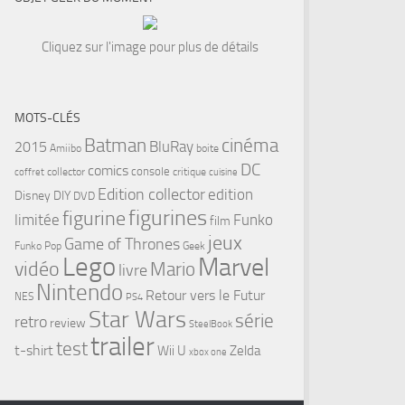
Cliquez sur l'image pour plus de détails
MOTS-CLÉS
cinéma
Batman
BluRay
2015
Amiibo
boite
DC
comics
console
collector
critique
coffret
cuisine
Edition collector
edition
Disney
DIY
DVD
figurines
figurine
limitée
Funko
film
jeux
Game of Thrones
Funko Pop
Geek
Lego
Marvel
vidéo
Mario
livre
Nintendo
Retour vers le Futur
NES
PS4
Star Wars
tsApp
série
retro
review
SteelBook
trailer
test
t-shirt
Wii U
Zelda
xbox one