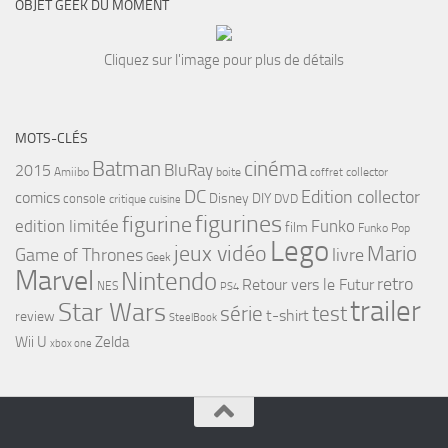
OBJET GEEK DU MOMENT
Cliquez sur l'image pour plus de détails
MOTS-CLÉS
cinéma
Batman
BluRay
2015
Amiibo
boite
collector
coffret
DC
Edition collector
comics
Disney
DIY
console
DVD
critique
cuisine
figurines
figurine
edition limitée
Funko
film
Funko Pop
Lego
jeux vidéo
Mario
Game of Thrones
livre
Geek
Marvel
Nintendo
retro
Retour vers le Futur
NES
PS4
trailer
Star Wars
série
test
t-shirt
review
SteelBook
Wii U
Zelda
xbox one