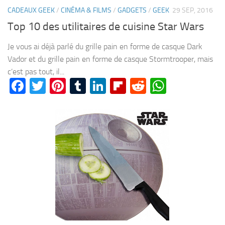
CADEAUX GEEK
/
CINÉMA & FILMS
/
GADGETS
/
GEEK
29 SEP, 2016
Top 10 des utilitaires de cuisine Star Wars
Je vous ai déjà parlé du grille pain en forme de casque Dark
Vador et du grille pain en forme de casque Stormtrooper, mais
c’est pas tout, il...
Facebook
Twitter
Pinterest
Tumblr
LinkedIn
Flipboard
Reddit
WhatsA