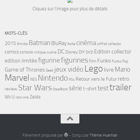
Cliquez sur l'image pour plus de détails
MOTS-CLÉS
cinéma
Batman
BluRay
2015
Amiibo
boite
collector
coffret
DC
Edition collector
comics
Disney
DIY
console
DVD
critique
cuisine
figurines
figurine
edition limitée
Funko
film
Funko Pop
Lego
jeux vidéo
Mario
Game of Thrones
livre
Geek
Marvel
Nintendo
retro
Retour vers le Futur
NES
PS4
trailer
Star Wars
série
test
t-shirt
review
SteelBook
Wii U
Zelda
xbox one
Fièrement propulsé par
- Conçu par
Thème Hueman