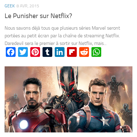
GEEK
8 AVR, 2015
Le Punisher sur Netflix?
Nous savons déjà tous que plusieurs séries Marvel seront
portées au petit écran par la chaîne de streaming Netflix.
Daredevil sera le premier à sortir sur Netflix, mais...
Facebook
Twitter
Pinterest
Tumblr
LinkedIn
Flipboard
Reddit
WhatsA