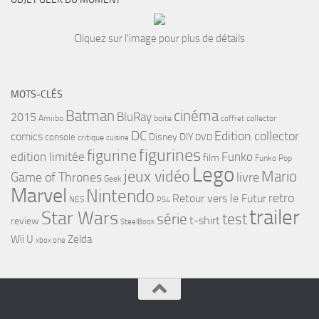
Cliquez sur l'image pour plus de détails
MOTS-CLÉS
cinéma
Batman
BluRay
2015
Amiibo
boite
collector
coffret
DC
Edition collector
comics
Disney
DIY
console
DVD
critique
cuisine
figurines
figurine
edition limitée
Funko
film
Funko Pop
Lego
jeux vidéo
Mario
Game of Thrones
livre
Geek
Marvel
Nintendo
retro
Retour vers le Futur
NES
PS4
trailer
Star Wars
série
test
t-shirt
review
SteelBook
Wii U
Zelda
xbox one