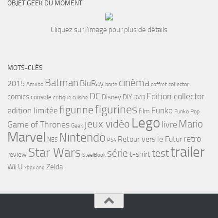
OBJET GEEK DU MOMENT
Cliquez sur l'image pour plus de détails
MOTS-CLÉS
cinéma
Batman
BluRay
2015
Amiibo
boite
collector
coffret
DC
Edition collector
comics
Disney
DIY
console
DVD
critique
cuisine
figurines
figurine
edition limitée
Funko
film
Funko Pop
Lego
jeux vidéo
Mario
Game of Thrones
livre
Geek
Marvel
Nintendo
retro
Retour vers le Futur
NES
PS4
trailer
Star Wars
série
test
t-shirt
review
SteelBook
Wii U
Zelda
xbox one