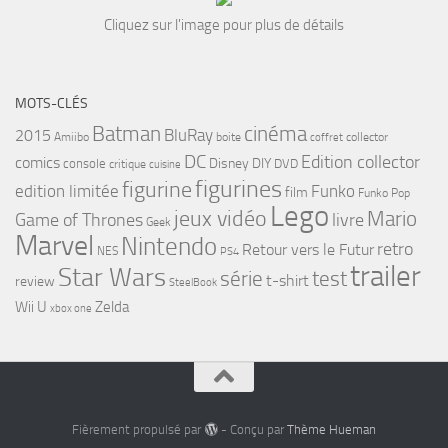
Cliquez sur l'image pour plus de détails
MOTS-CLÉS
cinéma
Batman
BluRay
2015
Amiibo
boite
collector
coffret
DC
Edition collector
comics
Disney
DIY
console
DVD
critique
cuisine
figurines
figurine
edition limitée
Funko
film
Funko Pop
Lego
jeux vidéo
Mario
Game of Thrones
livre
Geek
Marvel
Nintendo
retro
Retour vers le Futur
NES
PS4
trailer
Star Wars
série
test
t-shirt
review
SteelBook
Wii U
Zelda
xbox one
Fièrement propulsé par
- Conçu par
Thème Hueman