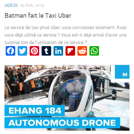
VIDÉOS
30 AVR, 2016
Batman fait le Taxi Uber
Le service de taxi privé Uber, vous connaissez sûrement. Avez
vous déjà utilisé ce service ? Vous est-il déjà arrivé d’avoir une
surprise lors de l’utilisation de ce service ?...
Facebook
Twitter
Pinterest
Tumblr
LinkedIn
Flipboard
Reddit
WhatsA