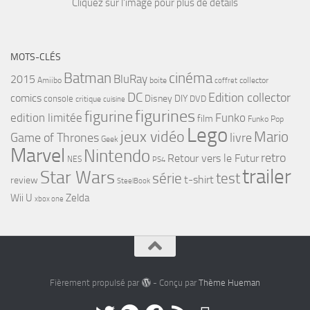
Cliquez sur l'image pour plus de détails
MOTS-CLÉS
cinéma
Batman
BluRay
2015
Amiibo
boite
collector
coffret
DC
Edition collector
comics
Disney
DIY
console
DVD
critique
cuisine
figurines
figurine
edition limitée
Funko
film
Funko Pop
Lego
jeux vidéo
Mario
Game of Thrones
livre
Geek
Marvel
Nintendo
retro
Retour vers le Futur
NES
PS4
trailer
Star Wars
série
test
t-shirt
review
SteelBook
Wii U
Zelda
xbox one
Fièrement propulsé par
- Conçu par
Thème Hueman