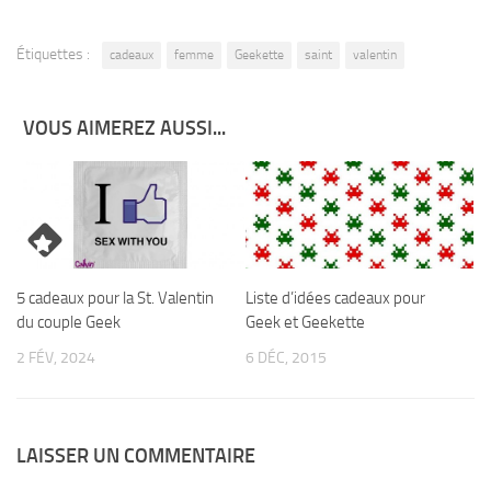
Étiquettes :
cadeaux
femme
Geekette
saint
valentin
VOUS AIMEREZ AUSSI...
5 cadeaux pour la St. Valentin
Liste d’idées cadeaux pour
du couple Geek
Geek et Geekette
2 FÉV, 2024
6 DÉC, 2015
LAISSER UN COMMENTAIRE