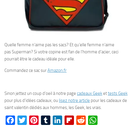
Quelle femme n’aime pas les sacs? Et qu’elle femme n’aime
pas Superman? Si votre copine est fan de l’homme d’acier, ceci
pourrait être le cadeau idéale pour elle.
Commandez ce sac sur
Amazon.fr
Sinon jettez un coup d’oeil à notre page
cadeaux Geek
et
tests Geek
pour plus d’idées cadeaux, ou
lisez notre article
pour les cadeaux de
saint valentin dédiés aux hommes, les Geek, les vrais.
Facebook
Twitter
Pinterest
Tumblr
LinkedIn
Flipboard
Reddit
WhatsA