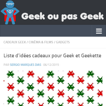
CADEAUX GEEK
/
CINÉMA & FILMS
/
GADGETS
Liste d’idées cadeaux pour Geek et Geekette
PAR
SERGIO MARQUES DIAS
·
06/12/2015
·