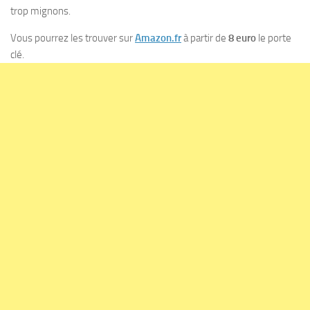
trop mignons.
Vous pourrez les trouver sur
Amazon.fr
à partir de
8 euro
le porte
clé.