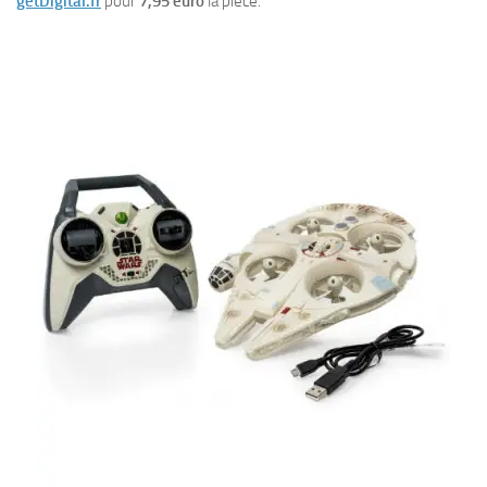
getDigital.fr
pour
7,95 euro
la pièce.