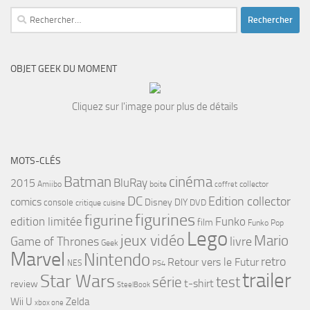
Rechercher :
OBJET GEEK DU MOMENT
Cliquez sur l'image pour plus de détails
MOTS-CLÉS
cinéma
Batman
BluRay
2015
Amiibo
boite
collector
coffret
DC
Edition collector
comics
Disney
DIY
console
DVD
critique
cuisine
figurines
figurine
edition limitée
Funko
film
Funko Pop
Lego
jeux vidéo
Mario
Game of Thrones
livre
Geek
Marvel
Nintendo
retro
Retour vers le Futur
NES
PS4
trailer
Star Wars
série
test
t-shirt
review
SteelBook
Wii U
Zelda
xbox one