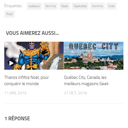
Étiquettes :
cadeaux
femme
Geek
Geekette
homme
liste
Noel
VOUS AIMEREZ AUSSI...
Québec City, Canada, les
Thanos infiltre Noël, pour
meilleurs magasins Geek
conquérir le monde
27 OCT, 2016
11 JAN, 2015
1 RÉPONSE