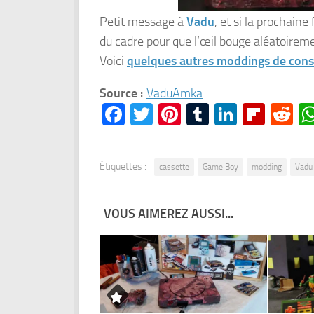
Petit message à
Vadu
, et si la prochaine
du cadre pour que l’œil bouge aléatoiremen
Voici
quelques autres moddings de cons
Source :
VaduAmka
Facebook
Twitter
Pinterest
Tumblr
LinkedI
Flipb
Re
Étiquettes :
cassette
Game Boy
modding
Vadu
VOUS AIMEREZ AUSSI...