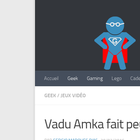
Accueil
Geek
Gaming
Lego
Cad
GEEK
/
JEUX VIDÉO
Vadu Amka fait p