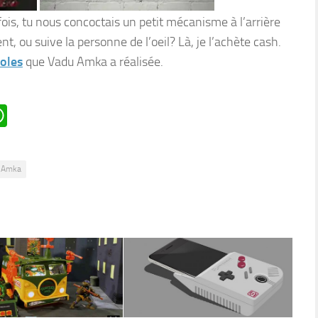
 fois, tu nous concoctais un petit mécanisme à l’arrière
t, ou suive la personne de l’oeil? Là, je l’achète cash.
oles
que Vadu Amka a réalisée.
n
oard
ddit
WhatsApp
 Amka