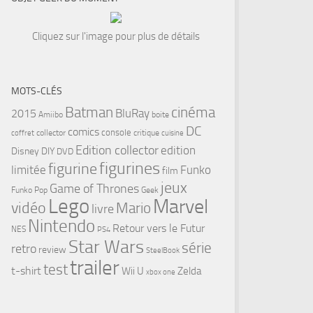
Cliquez sur l'image pour plus de détails
MOTS-CLÉS
cinéma
Batman
BluRay
2015
Amiibo
boite
DC
comics
console
collector
critique
coffret
cuisine
Edition collector
edition
Disney
DIY
DVD
figurines
figurine
limitée
Funko
film
jeux
Game of Thrones
Funko Pop
Geek
Lego
Marvel
vidéo
Mario
livre
Nintendo
Retour vers le Futur
NES
PS4
Star Wars
série
retro
review
SteelBook
trailer
test
t-shirt
Wii U
Zelda
xbox one