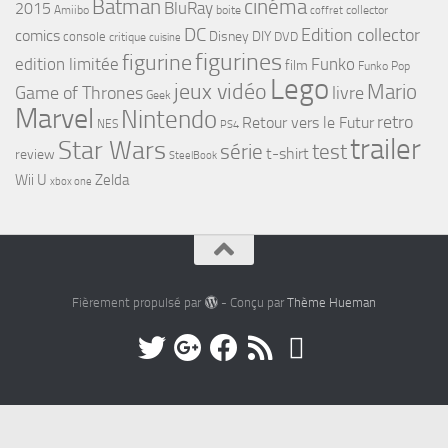
cinéma
Batman
BluRay
2015
Amiibo
boite
collector
coffret
DC
Edition collector
comics
Disney
DIY
console
DVD
critique
cuisine
figurines
figurine
edition limitée
Funko
film
Funko Pop
Lego
jeux vidéo
Mario
Game of Thrones
livre
Geek
Marvel
Nintendo
retro
Retour vers le Futur
NES
PS4
trailer
Star Wars
série
test
t-shirt
review
SteelBook
Wii U
Zelda
xbox one
Fièrement propulsé par
- Conçu par
Thème Hueman