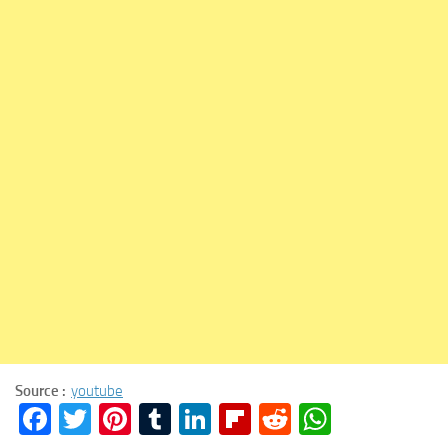
Source :
youtube
Facebook
Twitter
Pinterest
Tumblr
LinkedIn
Flipboard
Reddit
WhatsA