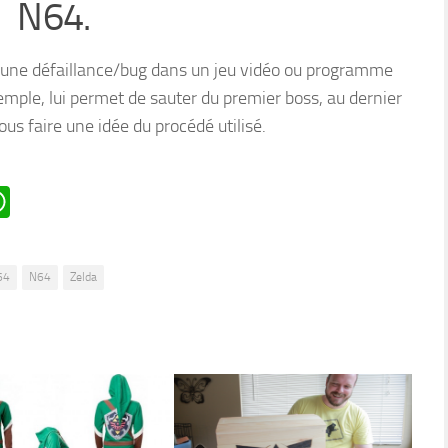
N64.
 une défaillance/bug dans un jeu vidéo ou programme
emple, lui permet de sauter du premier boss, au dernier
ous faire une idée du procédé utilisé.
n
oard
ddit
WhatsApp
64
N64
Zelda