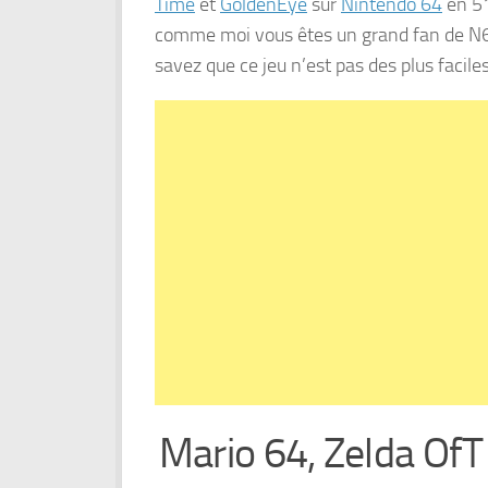
Time
et
GoldenEye
sur
Nintendo 64
en 51
comme moi vous êtes un grand fan de N64
savez que ce jeu n’est pas des plus facile
Mario 64, Zelda OfT