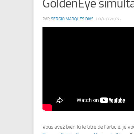
GoldenEye simult
PAR
SERGIO MARQUES DIAS
·
09/01/2015
·
Vous avez bien lu le titre de l’article, je v