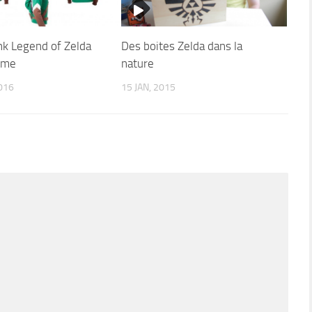
nk Legend of Zelda
Des boites Zelda dans la
mme
nature
016
15 JAN, 2015