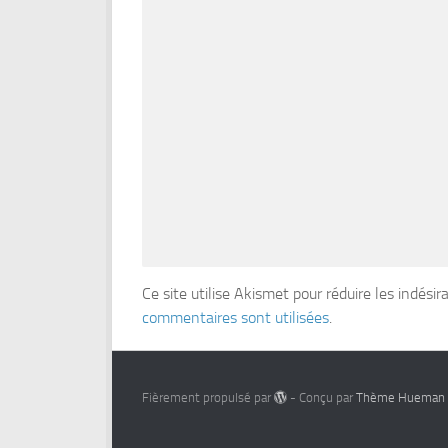
Ce site utilise Akismet pour réduire les indésir
commentaires sont utilisées
.
Fièrement propulsé par
- Conçu par
Thème Hueman