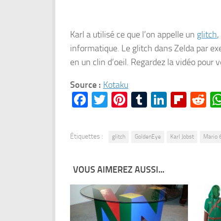
Karl a utilisé ce que l’on appelle un
glitch
,
informatique. Le glitch dans Zelda par ex
en un clin d’oeil. Regardez la vidéo pour v
Source :
Kotaku
Facebook
Twitter
Pinterest
Tumblr
LinkedI
Flipb
Re
Étiquettes :
glitch
GoldenEye
Karl Jobst
Mario 
VOUS AIMEREZ AUSSI...