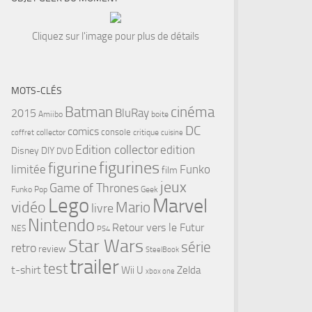
Cliquez sur l'image pour plus de détails
MOTS-CLÉS
cinéma
Batman
BluRay
2015
Amiibo
boite
DC
comics
console
collector
critique
coffret
cuisine
Edition collector
edition
Disney
DIY
DVD
figurines
figurine
limitée
Funko
film
jeux
Game of Thrones
Funko Pop
Geek
Lego
Marvel
vidéo
Mario
livre
Nintendo
Retour vers le Futur
NES
PS4
Star Wars
série
retro
review
SteelBook
trailer
test
t-shirt
Wii U
Zelda
xbox one