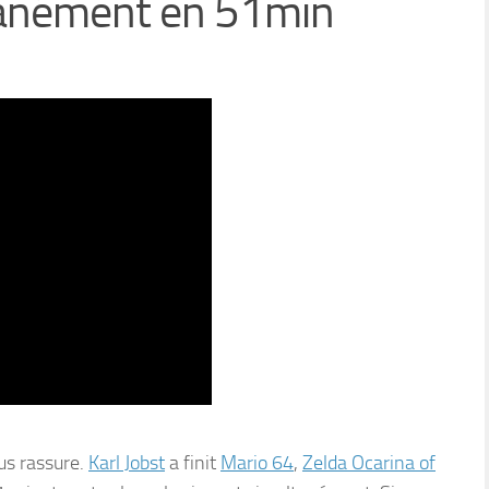
anément en 51min
ous rassure.
Karl Jobst
a finit
Mario 64
,
Zelda Ocarina of