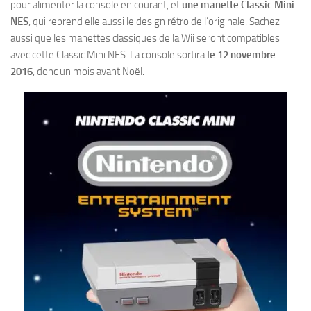
pour alimenter la console en courant, et
une manette Classic Mini
NES
, qui reprend elle aussi le design rétro de l’originale. Sachez
aussi que les manettes classiques de la Wii seront compatibles
avec cette Classic Mini NES. La console sortira
le 12 novembre
2016
, donc un mois avant Noël.