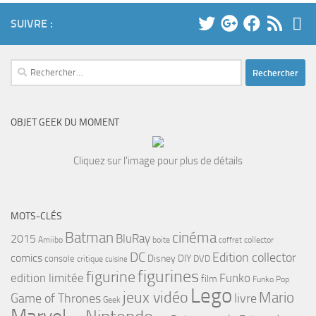
SUIVRE :
Rechercher :
OBJET GEEK DU MOMENT
Cliquez sur l'image pour plus de détails
MOTS-CLÉS
cinéma
Batman
BluRay
2015
Amiibo
boite
collector
coffret
DC
Edition collector
comics
Disney
DIY
console
DVD
critique
cuisine
figurines
figurine
edition limitée
Funko
film
Funko Pop
Lego
jeux vidéo
Mario
Game of Thrones
livre
Geek