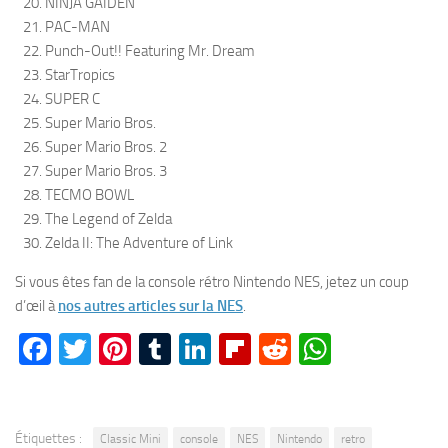
NINJA GAIDEN
PAC-MAN
Punch-Out!! Featuring Mr. Dream
StarTropics
SUPER C
Super Mario Bros.
Super Mario Bros. 2
Super Mario Bros. 3
TECMO BOWL
The Legend of Zelda
Zelda II: The Adventure of Link
Si vous êtes fan de la console rétro Nintendo NES, jetez un coup
d’œil à
nos autres articles sur la NES
.
Facebook
Twitter
Pinterest
Tumblr
LinkedIn
Flipboard
Reddit
WhatsA
Étiquettes :
Classic Mini
console
NES
Nintendo
retro