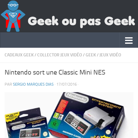
CADEAUX GEEK
/
COLLECTOR JEUX VIDÉO
/
GEEK
/
JEUX VIDÉO
Nintendo sort une Classic Mini NES
PAR
SERGIO MARQUES DIAS
·
17/07/2016
·